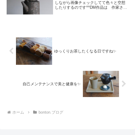
しながら画像チェックしてて色々と空想
したりするのです^^DM作品は 作家さん
のもとから「代表でやってきました！」
みたで けなげに感じるのです（笑）親
近感わきます～DM見てくださる方に こ
の素敵さ！届い...
ゆっくりお茶したくなる日ですね✨
自己メンテナンスで美と健康を✨
ホーム
bonton.ブログ