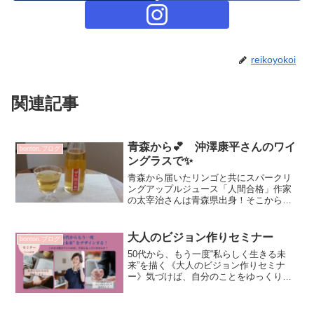
reikoyokoi
関連記事
青森から💕 沖澤康平さんのワイ
bonton.ブログ
ングラスで✨
青森から届いたリンゴと共にスパークリ
ングアップルジュース「人間合格」作家
の太宰治さんは青森県出身！そこからつ
いたネーミングです^^美味しい✨ リン
ゴジュースともシードルとも違ういいと
こ取りですね💕Kさん ありがとうござい
大人のビジョン作りセミナー
bonton.ブログ
ます♡来週金曜日1/...
50代から、もう一度“私らしく生きる未
来”を描く《大人のビジョン作りセミナ
ー》気づけば、自分のことをゆっくり考
える時間、いつから持っていなかっただ
ろう――このセミナーは、忙しい日々の
なかで後回しにしてきた「自分の本当の