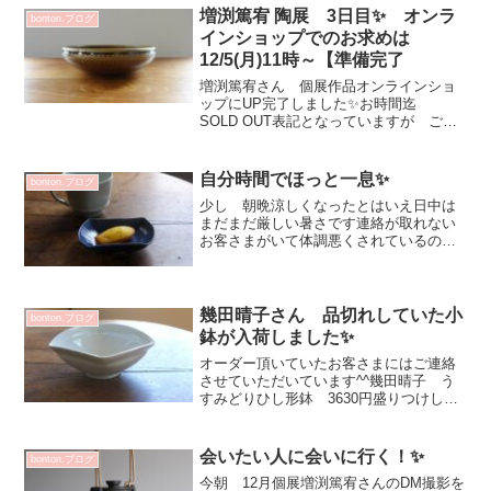
望み」に、そっと耳を傾...
増渕篤宥 陶展 3日目✨ オンラ
bonton.ブログ
インショップでのお求めは
12/5(月)11時～【準備完了
増渕篤宥さん 個展作品オンラインショ
ップにUP完了しました✨お時間迄
SOLD OUT表記となっていますが ご覧
いただけますゆっくりとご覧くださいま
せ♡褐釉ボウル 5500円 色々とオール
マイティーにお使い頂ける落ち着いて温
自分時間でほっと一息✨
bonton.ブログ
かみのあるボウル...
少し 朝晩涼しくなったとはいえ日中は
まだまだ厳しい暑さです連絡が取れない
お客さまがいて体調悪くされているのか
しら？わんちゃんお散歩の時に熱中症？
年齢も近く 色々とお電話で話す事も多
いのでとても心配 「よこいさーん」と
ご連絡あるかな♡8月 何...
幾田晴子さん 品切れしていた小
bonton.ブログ
鉢が入荷しました✨
オーダー頂いていたお客さまにはご連絡
させていただいています^^幾田晴子 う
すみどりひし形鉢 3630円盛りつけしや
すく 食卓のバランス取ってくれる小鉢
です幾田晴子 白瓷菊花分銅形浅鉢
3080円・ルリ菊花分銅形浅鉢 3300円オ
会いたい人に会いに行く！✨
bonton.ブログ
ンラインショ...
今朝 12月個展増渕篤宥さんのDM撮影を