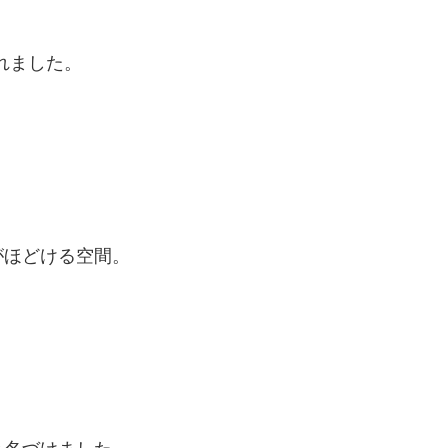
まれました。
。
がほどける空間。
。