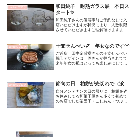
会いがありましたありがとうございまし
たお客さま＆うつわ＆作家さん 全てタ
和田純子 耐熱ガラス展 本日ス
bonton.ブログ
イミングですね^...
タート✨
和田純子さんの個展事前ご予約なしで入
店いただけますが状況により 人数制限
させていただきますご理解頂けますよう
お願い致します◆早朝より並んでくださ
っていたのでお名前記載して10分前にお
戻りいただく対応にさせていただきまし
干支せんべい💕 年女なのです^^
bonton.ブログ
た：：：：：：：：：：...
ご近所 田中金盛堂さんの干支せんべい
焼印デザインは 奥さんが担当されてて
来年年女の私はとっても楽しみにしてい
ました！✨可愛い！💗だいたい丑年の図
柄ってかわいいのないもの・・・松平彩
子さんのアイスクリームコンポートに干
支せんべいを✨いい感じで...
節句の日 柏餅が売切れで（涙
bonton.ブログ
自分メンテナンス日の帰りに 柏餅を💕
お休みしてる和菓子屋さん多くて初めて
のお店でした茶団子・こしあん・つぶあ
んの柏餅などを♡色々と盛り付けしやす
いお皿💕お色 色々の新作✨ 食卓が楽
しくなるお皿お茶時間にも大活躍しそう
取皿にすると楽しい～💗マ...