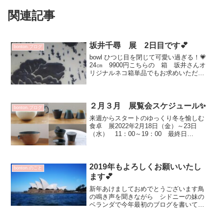
関連記事
坂井千尋 展 2日目です💕
bonton.ブログ
bowl ひつじ目を閉じて可愛い過ぎる！💗
24㎝ 9900円こちらの 箱 坂井さんオ
リジナルネコ箱単品でもお求めいただけ
ます^^大切な小物を入れたりお薦めです
✨ 880円ブローチ 3300円 クリスマス
プレゼントにいかがですか？左：12.5...
２月３月 展覧会スケジュール✨
bonton.ブログ
来週からスタートのゆっくり冬を愉しむ
食卓 展2022年2月18日（金）～23日
（水） 11：00～19：00 最終日
18:00 会期中無休参加作家大村剛・土田
和茂・野上薫・増渕篤宥３月はお二人✨
渡邉陽子 陶展2022年3月4日（金）～9
日...
2019年もよろしくお願いいたし
bonton.のこと
ます💕
新年あけましておめでとうございます鳥
の鳴き声を聞きながら シドニーの妹の
ベランダで今年最初のブログを書いてい
ます♡昨年も bonton.で沢山の方との出