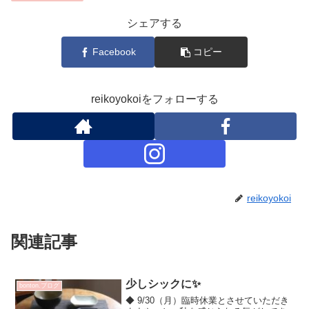
シェアする
Facebook
コピー
reikoyokoiをフォローする
reikoyokoi
関連記事
少しシックに✨
bonton.ブログ
◆ 9/30（月）臨時休業とさせていただき