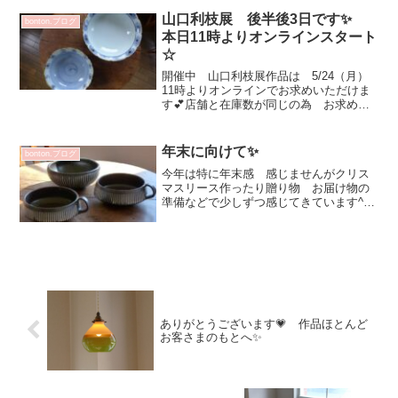
送ってきたすだちと大根おろしで♡友人
からいただいたなすびを煮...
山口利枝展 後半後3日です✨
bonton.ブログ
本日11時よりオンラインスタート
☆
開催中 山口利枝展作品は 5/24（月）
11時よりオンラインでお求めいただけま
す💕店舗と在庫数が同じの為 お求め出
来ても完売の場合がございますご理解ご
了承くださいませお時間迄 SOLD
OUT表記となっていますがクリックして
年末に向けて✨
bonton.ブログ
中をご覧いただけ...
今年は特に年末感 感じませんがクリス
マスリース作ったり贈り物 お届け物の
準備などで少しずつ感じてきています^^
お届け前 可愛いショット💕窓辺でスー
プ食べながら？ボーっとする贅沢な時間
増渕篤宥 スープマグ（トクサ）4180円
増渕篤宥 玉縁丸浅...
ありがとうございます💗 作品ほとんど
お客さまのもとへ✨