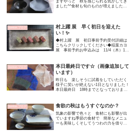
ますやっと 秋を感じられる気がしてき
ました^^食材も旬のものが増えましたね
うつわも少しシックにしたい気分になり
ます✨新米が美味しくて 普段よりご飯
の登場が増えました和朝食だと日本～を
感じられて和みま...
村上躍 展 早く初日を迎えた
bonton.ブログ
い！✨
◆村上躍 展 初日事前予約受付詳細は
こちらクリックしてください◆稲葉カヨ
展 事前予約お申込みは 11/4（木）11
時より受付です詳細はこちらから＊＊＊
＊＊＊＊＊＊＊＊＊＊＊＊＊＊＊＊＊＊
＊＊＊＊＊＊＊＊＊＊＊＊＊＊村上躍さ
本日最終日です☆（画像追加して
bonton.ブログ
んの作品 箱からち...
います）
昨日も 楽しそうに試着をしていただく
様子に笑いが絶えない1日となりました！
本日最終日 18時までとなっております
気になってる方は是非☆ お運びくださ
いませ^^1枚目画像とは違う三色です^^形
状保持シャツ 三色（瑠璃、黒、緑）
食欲の秋はもうすぐなのか？
bonton.ブログ
27000円形状...
気象の影響で色々と 食材にも影響が出
ていますね季節の食材で 簡単なメニュ
ーも美味しくそしてうつわの力を借りる
💕山口利枝さんのうつわで焼魚の夕食
うつわ合わせ✨昨夜は焼魚を 田舎から