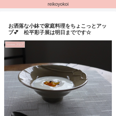
reikoyokoi
お洒落な小鉢で家庭料理をちょこっとアッ
プ💕 松平彩子展は明日までです☆
bonton.ブログ