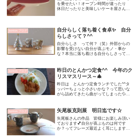
を乗せたい！オープン時間が違ったり
休日だったりと美味しいケーキ屋さん芦
屋には多いですよね今朝 急いでエトネ
さんにお邪魔✨お料理盛り付けても超素
敵になる 猩々緋ケーキ皿♡色合わせ
と 空間のとり方が楽しめる...
自分らしく落ち着く食卓✨ 自分
bonton.ブログ
らしさって？^^
自分らしさ って何？（笑）外部からの
影響を受けない自分が喜ぶモノ・事か
な？本当に落ち着ける自分らしさって自
分以外の人からの期待や視線を意識せず
に選び取った物事だと思うのです色々な
情報が飛び交って簡単に受け取れて 混
昨日のとんかつ定食^^ 今年のク
bonton.ブログ
乱する事ないですか？忙しい...
リスマスリース～🎄
昨日は とんかつ定食ランチでした^^タ
ッパーちょっと小さいかな？って思いな
がら詰めてきたら曲がってしまった💦ま
っ いいか そしてブログ画像にしてい
る＞＜色々とご自宅のメニューをイメー
ジしていただければ嬉しいです💕増渕篤
矢尾板克則展 明日迄です☆
bonton.ブログ
宥 うすもえぎ釉プレー...
矢尾板さんの作品 皆様にお楽しみ頂い
ております💕自分が喜ぶものは何です
か？ってフレーズ最近よく耳にします皆
さまは何ですか？私はやはり 家族や友
人と美味しいものをいただく事✨毎朝