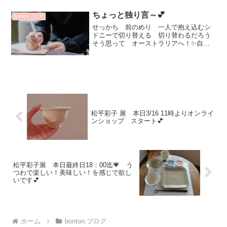
又は前夜に献立の話しを母としますこれ
もエクササイズです^^後 ...
ちょっと独り言～💕
bonton.ブログ
せっかち 前のめり 一人で抱え込むシ
ドニーで切り替える 切り替わるだろう
そう思って オーストラリアへ！✨自分
のホロスコープにも出ている事なのです
がどういう風にして仕事をして行く
か？ 考える事で落ち着く自分らしくこ
だわりを持って（方法で）結果...
松平彩子 展 本日3/16 11時よりオンライ
ンショップ スタート💕
松平彩子展 本日最終日18：00迄💗 う
つわで楽しい！美味しい！を感じで欲し
いです💕
ホーム
bonton.ブログ