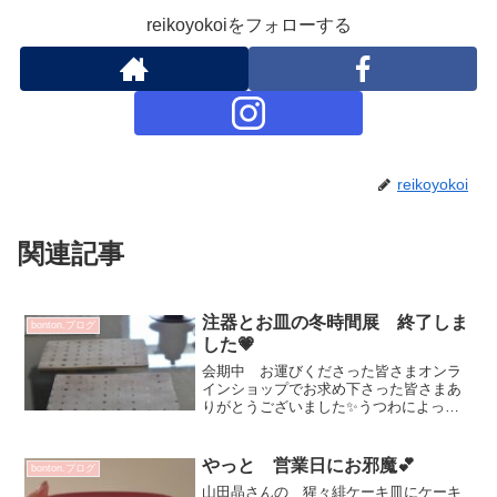
reikoyokoiをフォローする
reikoyokoi
関連記事
注器とお皿の冬時間展 終了しま
bonton.ブログ
した💗
会期中 お運びくださった皆さまオンラ
インショップでお求め下さった皆さまあ
りがとうございました✨うつわによっ
て 元気をもらったり癒されたり2020年
良いスタートでした💗引き続きご覧いた
だける作品ございますお時間が合わなか
やっと 営業日にお邪魔💕
bonton.ブログ
った～の皆さまも是非^...
山田晶さんの 猩々緋ケーキ皿にケーキ