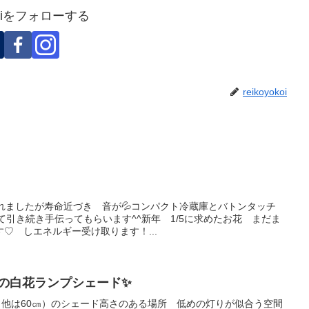
okoiをフォローする
reikoyokoi
れましたが寿命近づき 音が💦コンパクト冷蔵庫とバトンタッチ
として引き続き手伝ってもらいます^^新年 1/5に求めたお花 まだま
す♡ しエネルギー受け取ります！...
さんの白花ランプシェード✨
 他は60㎝）のシェード高さのある場所 低めの灯りが似合う空間