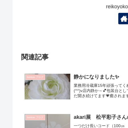
reikoy
関連記事
静かになりました✨
bonton.ブログ
業務用冷蔵庫15年頑張ってく
(^^)v店内静か～💕包装台
だ開き続けてます💗癒されま
akari展 松平彩子
bonton.ブログ
一つだけ長いコード（100㎝