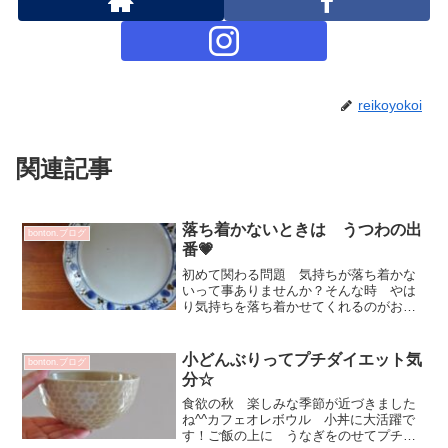
reikoyokoi
関連記事
落ち着かないときは うつわの出
bonton.ブログ
番💗
初めて関わる問題 気持ちが落ち着かな
いって事ありませんか？そんな時 やは
り気持ちを落ち着かせてくれるのがお料
理とうつわ💕美味しいお料理と お気に
入りのうつわで気分転換しています^^山
口利枝さんのお皿は おおらかで色々な
小どんぶりってプチダイエット気
bonton.ブログ
お料理を受け止めてくれ...
分☆
食欲の秋 楽しみな季節が近づきました
ね^^カフェオレボウル 小丼に大活躍で
す！ご飯の上に うなぎをのせてプチう