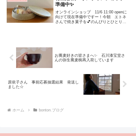
準備中✨
オンラインショップ 11/6 11:00 openに
向けて現在準備中ですー！今朝 エトネ
さんで焼き菓子を💕のんびりとひとりお
茶時間もいいですねゆっくりと珈琲を淹
れて 白灰化粧丸皿をトレーにしお気に
入りのスペースでいかがですか？✨白灰
化粧蓋付...
お蕎麦好きの皆さまへ✨ 石川漆宝堂さ
んの弥生蕎麦椀再入荷しています
原依子さん 事前応募抽選結果 発送し
ました☆
ホーム
bonton.ブログ