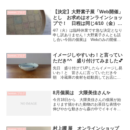
なぎ丼お刺身のせて 海鮮丼・ミニカレ
ー小うどんサイズ ピッタリです！笑カ
フェオレボウル 3564円カフェオレボウ
【決定】大野素子展「Web開催」
bonton.ブログ
ル 3564円ミネ...
とし お求めはオンラインショッ
プで！ 日程は同じ4/10（金）ス
タートとなります！
4/7（火）は臨時休業です急な決定となり
申し訳ありません！大野素子さんとも話
し合い今回の個展は Webのみの開催と
しお求めはオンラインショップのみとさ
せていただきます個展スケジュールと同
じ開催日程としますご来店楽しみにされ
イメージしやすいわ！と言ってい
bonton.ブログ
ていた皆さま申し訳...
ただき^^ 盛り付けてみました💕
先日 盛り付けてUPしたらイメージし易
いわ！と 皆さんに言っていただき今
朝 冷蔵庫の食材を総動員してお店にき
ました（笑）しのぎ花ちらし皿 3456円
鱧 梅肉はあまり好きではないのでいつ
もワサビです♡昨夜は 揚げ物＆ホタル
8月個展は 大隈美佳さん✨
bonton.ブログ
イカ＆煮物 でしたピ...
今月18日から 大隈美佳さんの個展が始
まります描かれた動物のお茶目な表情や
伸びやかな動きから森の中でイキイキ楽
しそうな様子が伝わりますお料理盛りつ
ける楽しさ 食べた後のクスッと感青絵
や黒白の作品もご覧いただけます3年振り
の個展となりますこの...
村上躍 展 オンラインショップ
bonton.ブログ