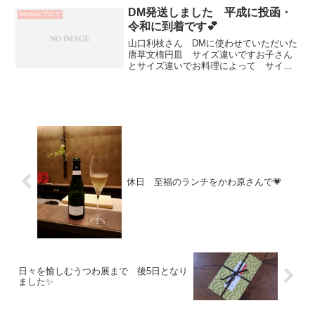
DM発送しました 平成に投函・
bonton.ブログ
令和に到着です💕
山口利枝さん DMに使わせていただいた
唐草文楕円皿 サイズ違いですお子さん
とサイズ違いでお料理によって サイズ
を変えて色々と使い勝手がよいお皿です
ね(^^)v小さいオムライスとか？いいです
ねーお友達の手作りケチャップが美味し
すぎて毎日 ケチ...
休日 至福のランチをかわ原さんで💗
日々を愉しむうつわ展まで 後5日となり
ました✨