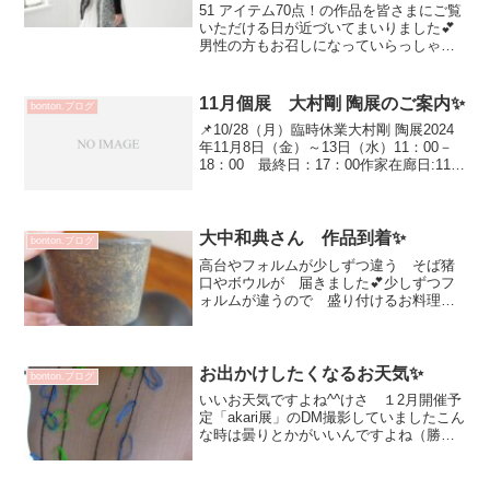
か？
51 アイテム70点！の作品を皆さまにご覧
いただける日が近づいてまいりました💕
男性の方もお召しになっていらっしゃる
とお伺いしました！気負わず さらりと
楽しんでいただけるご自身のスタイルに
取り入れてみませんか？ご家族でお楽し
11月個展 大村剛 陶展のご案内✨
bonton.ブログ
みいただけますね✨...
📌10/28（月）臨時休業大村剛 陶展2024
年11月8日（金）～13日（水）11：00－
18：00 最終日：17：00作家在廊日:11月
9日（土） 会期中無休※在廊日には、大
村さんご自身の作品を使いお気に入りの
豆で珈琲を淹れる特別な珈琲タ...
大中和典さん 作品到着✨
bonton.ブログ
高台やフォルムが少しずつ違う そば猪
口やボウルが 届きました💕少しずつフ
ォルムが違うので 盛り付けるお料理や
飲み物など 色や食材で雰囲気変わりま
す^^小鉢としてお使いいただいても冷た
いお茶や 氷浮かべてアイスコーヒーな
ど色々とお楽しみいただ...
お出かけしたくなるお天気✨
bonton.ブログ
いいお天気ですよね^^けさ １2月開催予
定「akari展」のDM撮影していましたこん
な時は曇りとかがいいんですよね（勝手
だ）楽しくなりますよ 久々のakari展✨
本漆糸と輪ゴムのネックレス 2750円オン
ラインにまだUPしていないネックレス...