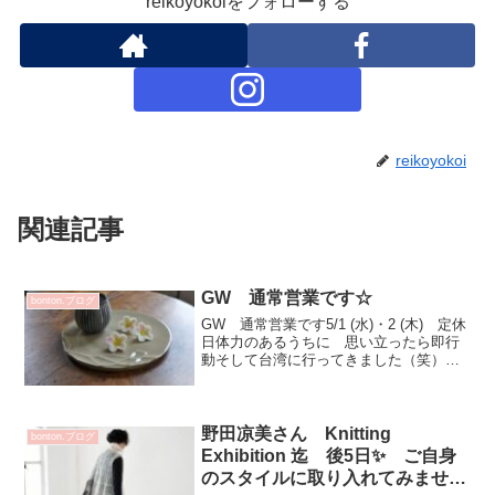
reikoyokoiをフォローする
reikoyokoi
関連記事
GW 通常営業です☆
bonton.ブログ
GW 通常営業です5/1 (水)・2 (木) 定休
日体力のあるうちに 思い立ったら即行
動そして台湾に行ってきました（笑）出
会い 繋がり 思いやりを大切に感じて
いたいと思います今回の台湾 企画展終
了後直ぐでバタバタご協力いただいた作
家さん達に...
野田凉美さん Knitting
bonton.ブログ
Exhibition 迄 後5日✨ ご自身
のスタイルに取り入れてみません