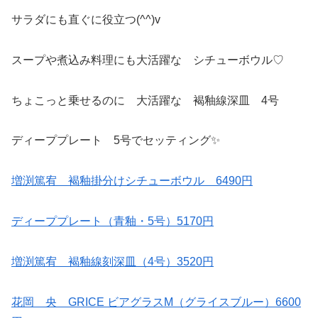
サラダにも直ぐに役立つ(^^)v
スープや煮込み料理にも大活躍な シチューボウル♡
ちょこっと乗せるのに 大活躍な 褐釉線深皿 4号
ディーププレート 5号でセッティング✨
増渕篤宥 褐釉掛分けシチューボウル 6490円
ディーププレート（青釉・5号）5170円
増渕篤宥 褐釉線刻深皿（4号）3520円
花岡 央 GRICE ビアグラスM（グライスブルー）6600