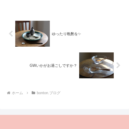
入っています^^今使っているのは♥コンパ
クトなスケジュール帳 今年で5年目（冊
目）かなスマホに頼り過ぎると スケジ
ュール飛んじゃうから...
ゆったり晩酌を✨
GWいかがお過ごしですか？
ホーム
bonton.ブログ