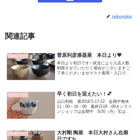
reikoyokoi
関連記事
菅原利彦漆器展 本日より💗
bonton.ブログ
本日より初日です✨状況により入店人数
制限させていただく場合がございますご
了承くださいませマスク着用・入口での
手指消毒をお願いしておりますオンライ
ンショップでのご案内は11/16（月）11時
より予定しています一枚目画像の 子供
椀（錫黒）（象牙...
早く初日を迎えたい！💕
bonton.ブログ
山口利枝 展2019.5.17-22 会期中無休
11：00～19：00 最終日18：00オンライ
ンショップは会期中 5/20（月）又は
5/21（火）スタート予定です常設営業中
なので 届いた第一陣の箱（7箱）を隅っ
こに置いています気になるの...
大村剛 陶展 本日大村さん在廊
bonton.ブログ
日です✨