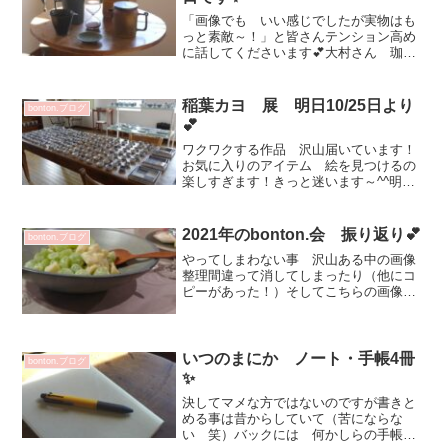
「画像でも いい感じでしたが実物はも
っと素敵～！」と皆さんテンション高め
に話してくださいます💕大村さん 珈琲
を淹れてくださいます～^^コーヒーポッ
ト 15400円コーヒードリッパー 6600
円色絵注器 11000円 / 8800円色絵注
稲葉カヨ 展 明日10/25日より
bonton.ブログ
器 ...
💕
ワクワクする作品 沢山届いています！
お気に入りのアイテム 絵を見つけるの
楽しすぎます！きっと迷います～^^明日
も画像UPさせていただきます💗皆さまの
お越しを おまちしております☆稲葉カ
ヨ 展2019年10月25日(金)～30日(水)11：
2021年のbonton.会 振り返り💕
bonton.ブログ
0...
やってしまわない事 沢山ある中の画像
整理間違って消してしまったり（他にコ
ピーがあった！）そしてこちらの画像が
出てきて 思わず再度ブログに^^bonton.
で 友人達との食事会お料理上手なNさん
がほとんど持ってきてくれました♡うつ
わに盛り付け...
いつのまにか ノート・手帳4冊
bonton.ブログ
✨
決してマメな方ではないのですが書きと
める事は昔からしていて（苦にならな
い 笑）バックには 何かしらの手帳が