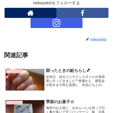
reikoyokoiをフォローする
reikoyokoi
関連記事
困ったときの鮭ちらし💕
bonton.ブログ
定休日 自分メンテナンスネイルや美容
室に行ってきました^^来週から 展覧会
が続きます秋も意識し 作品たちとの相
性も相談してこちらに✨自分の気持ちが
ウキッとする事 大切に☆生鮭を半身と
か 買ってきて自宅で塩をし 冷蔵庫で
いい感じに乾燥したらす...
季節のお菓子☆
bonton.ブログ
海外のお土産に おせんべいを持って行
く事が多いです♡パッケージ 味 日本