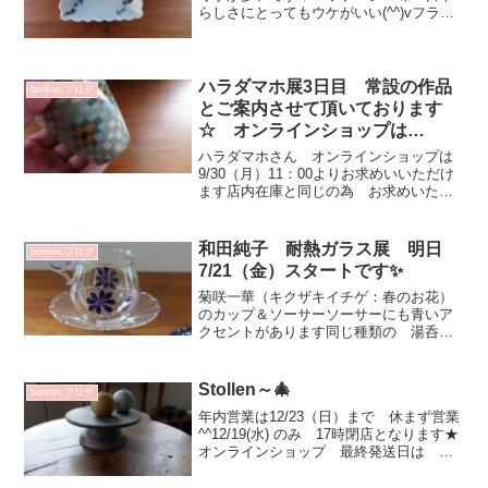
らしさにとってもウケがいい(^^)vフラン
スの妹家族 ホームドクター？去年遊び
に行ったときに持って行ったら診察の度
に いまだにお礼をいわれるらしい^^多
めに持参するので...
ハラダマホ展3日目 常設の作品
bonton.ブログ
とご案内させて頂いております
☆ オンラインショップは
9/30（月）11：00より
ハラダマホさん オンラインショップは
9/30（月）11：00よりお求めいいただけ
ます店内在庫と同じの為 お求めいただ
けてもSOLD OUTの場合がございます
ご了承くださいませ ハラダマホ展 3
日目です・・・が作品数が少なくマホさ
和田純子 耐熱ガラス展 明日
bonton.ブログ
んと相談し...
7/21（金）スタートです✨
菊咲一華（キクザキイチゲ：春のお花）
のカップ＆ソーサーソーサーにも青いア
クセントがあります同じ種類の 湯呑
み・ミルクピッチャーも届いています♡
豆小皿 瑠璃 色が美しいです！ティー
ポット バルーン 丸いタイプと長いタ
Stollen～🎄
bonton.ブログ
イプ茶こしもついていて 水...
年内営業は12/23（日）まで 休まず営業
^^12/19(水) のみ 17時閉店となります★
オンラインショップ 最終発送日は
12/23です ご入金確認 12/21 最終となり
ます勝手しますが よろしくお願い致し