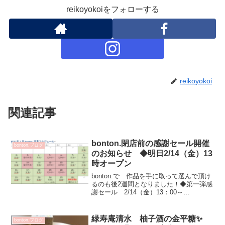
reikoyokoiをフォローする
reikoyokoi
関連記事
bonton.閉店前の感謝セール開催
bonton.ブログ
のお知らせ ◆明日2/14（金）13
時オープン
bonton.で 作品を手に取って選んで頂け
るのも後2週間となりました！◆第一弾感
謝セール 2/14（金）13：00～
2/18（火）18:0030％～最大70％OFF常設
作品 そして懐かしい作品までご案内し
ています✨📌お支払いは現金のみとさ...
緑寿庵清水 柚子酒の金平糖✨
bonton.ブログ