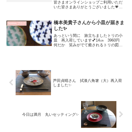
皆さまオンラインショップご利用いただ
いた皆さまありがとうございました💗心
豊かに楽しい食事の時間を過ごしたいう
つわで 気持ちが明るくほっとできる時
間をお過ごしいただけたら嬉しいです^^
橋本美貴子さんから小皿が届きま
bonton.ブログ
素敵な作品色々と届けて...
した✨
あっという間に 旅立ちましたトリの小
皿 再入荷しています💕14㎝ 3960円
何だか 笑みがでて癒されるトリの図柄
一枚ずつ表情違って楽しいです^^シック
なうつわに合わせるのも色使いが楽しい
うつわに合わせるのもどちらも素敵だと
思います(^^)...
芦田貞晴さん 拭漆八角箸（大）再入荷
しました✨
今日は満月 丸いセッティング✨