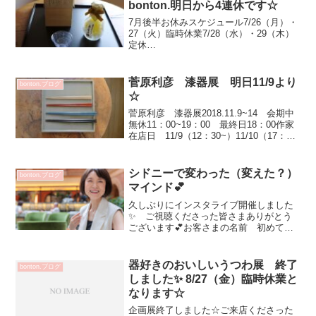
bonton.明日から4連休です☆
7月後半お休みスケジュール7/26（月）・
27（火）臨時休業7/28（水）・29（木）
定休
日：：：：：：：：：：：：：：：：：
：：：：：：：：：ほんのり上品に広が
る柚子酒の風味ゆっくりとリラックスタ
菅原利彦 漆器展 明日11/9より
bonton.ブログ
イムに 大切にいただきたい美味しい💕
☆
スペシ...
菅原利彦 漆器展2018.11.9~14 会期中
無休11：00~19：00 最終日18：00作家
在店日 11/9（12：30~）11/10（17：30
迄）いよいよ明日からです～💕お箸は長
さが23㎝と21㎝ 届いています利休箸も
届いていますよ...
シドニーで変わった（変えた？）
bonton.ブログ
マインド💕
久しぶりにインスタライブ開催しました
✨ ご視聴くださった皆さまありがとう
ございます💕お客さまの名前 初めて参
加してくださった方の名前とっても嬉し
かった～💗スムーズにコメント拾えずご
めんなさい 次回頑張る(^^)v早速 お問
器好きのおいしいうつわ展 終了
bonton.ブログ
合せもありがとうご...
しました✨ 8/27（金）臨時休業と
なります☆
企画展終了しました☆ご来店くださった