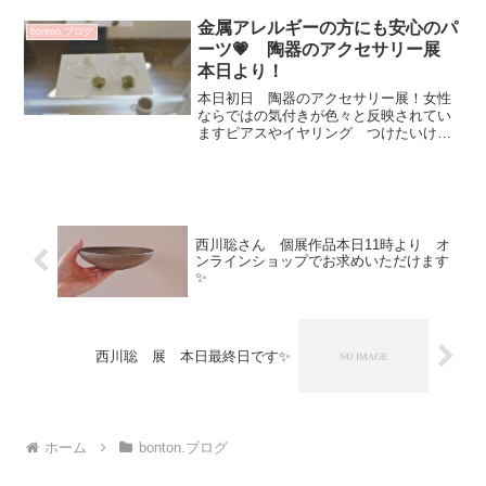
グラスに 麦茶（香ばしいのです）原稔
さんの ぐい吞み...
金属アレルギーの方にも安心のパ
bonton.ブログ
ーツ💗 陶器のアクセサリー展
本日より！
本日初日 陶器のアクセサリー展！女性
ならではの気付きが色々と反映されてい
ますピアスやイヤリング つけたいけ
ど かぶれる！💦お悩みの方も多いと思
います松平彩子さんさんの パーツはそ
んな皆さまに嬉しいピアスの金具は ス
テンレスでイラリングも肌に...
西川聡さん 個展作品本日11時より オ
ンラインショップでお求めいただけます
✨
西川聡 展 本日最終日です✨
ホーム
bonton.ブログ