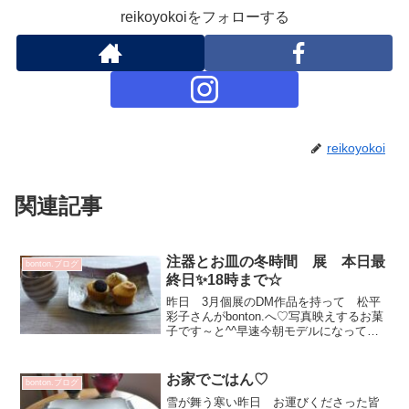
reikoyokoiをフォローする
reikoyokoi
関連記事
注器とお皿の冬時間 展 本日最
bonton.ブログ
終日✨18時まで☆
昨日 3月個展のDM作品を持って 松平
彩子さんがbonton.へ♡写真映えするお菓
子です～と^^早速今朝モデルになっても
らいましたよ杉尾信康 角皿 4840円渡
邉陽子 スパイラルカップ（PG) 6050
円大村剛 板皿 4400円渡邉陽子 カ...
お家でごはん♡
bonton.ブログ
雪が舞う寒い昨日 お運びくださった皆