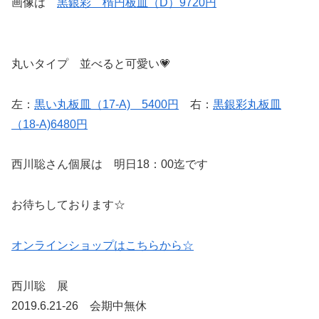
画像は
黒銀彩 楕円板皿（D）9720円
丸いタイプ 並べると可愛い💗
左：
黒い丸板皿（17-A) 5400円
右：
黒銀彩丸板皿
（18-A)6480円
西川聡さん個展は 明日18：00迄です
お待ちしております☆
オンラインショップはこちらから☆
西川聡 展
2019.6.21-26 会期中無休