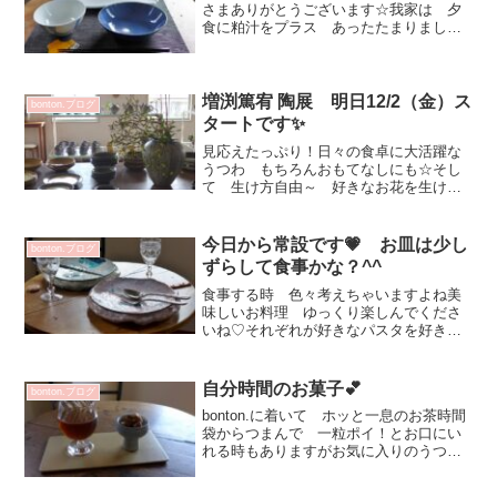
さまありがとうございます☆我家は 夕
食に粕汁をプラス あったたまりまし
た！お料理が浮かびますね♡お家で昼食
をとられる方 昨夜の残り物を再び！と
なりませんか？長皿に 豆皿も混ぜたり
して残り物のおかずを並べる...
増渕篤宥 陶展 明日12/2（金）ス
bonton.ブログ
タートです✨
見応えたっぷり！日々の食卓に大活躍な
うつわ もちろんおもてなしにも☆そし
て 生け方自由～ 好きなお花を生けて
みるとしっかりきっちり お花を映えさ
せてくれる花器が色々と届いております
💕ご近所 SLOW FLOWER DESIGN さ
今日から常設です💗 お皿は少し
bonton.ブログ
んにお花を...
ずらして食事かな？^^
食事する時 色々考えちゃいますよね美
味しいお料理 ゆっくり楽しんでくださ
いね♡それぞれが好きなパスタを好きな
カトラリーで 食べる💕オーストラリア
のオーガニックパスタ美味しくって！
重いのに持って帰りましたが 在庫切れ
自分時間のお菓子💕
bonton.ブログ
（涙）春に帰国予定だった...
bonton.に着いて ホッと一息のお茶時間
袋からつまんで 一粒ポイ！とお口にい
れる時もありますがお気に入りのうつわ
で いただくお菓子は格別！癒しとエネ
ルギーを受けます花岡 央さんのワイン