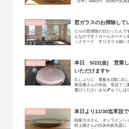
（6号）4860円 6696円矢
窓ガラスのお掃除して
bonton.ブログ
ビルの窓掃除の日だったんで
んなのです！ロールカーテン
ックヤード すりガラス細いタ
本日 5/22(金) 営
bonton.ブログ
いただけます✨
久しぶりに 看板を1階に出し
尾信康さんの作品 常設でご
運びくださいませ💕もうしばら
本日より11/30迄常設で
bonton.ブログ
稲葉カヨさん オンラインショ
村上躍さんの白灰化粧丸皿に