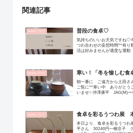
関連記事
普段の食卓♡
bonton.ブログ
気持ちのいいお天気ですね♡
つわ合わせの妄想時間^^有
活は好みませんが適度な運動 
寒い！「冬を愉しむ食
bonton.ブログ
朝一番に ご遠方から土田さ
ご覧に^^寒い中 ありがとう
いませ✨沖澤康平 JAG(M)ー
食卓を彩るうつわ展 
bonton.ブログ
本日より、食卓を彩るうつわ展
平さん 30240円一柳京子 