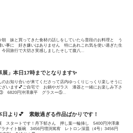
今朝 妹と買ってきた食材の話しをしていたら普段のお料理と う
り難い事に 好き嫌いはありません 特にあれこれ気を使い過ぎた生
今回旅行で大切さ実感しましたそして腹八...
卓展」本日17時までとなります✨
んのお知り合いが来てくださって店内ゆっくりじっくり楽しそうに
ございます💕ご自宅で お鍋やガラス 漆器と一緒にお楽しみ下さ
③ 6820円沖澤康平 グラスー⑤...
本日より💕 素敵過ぎる作品ばかりです！
 スタートです！丹下郁さん 押し葉一輪挿し 5400円沖澤康
グラナイト飯碗 3456円増渕篤宥 レトロン深皿（4号）3456円