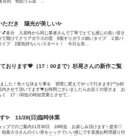
尾板克則 色絵リム皿 ...
いただき 陽光が美しい✨
す💕多分 入居時から同じ業者さんで丁寧でとても感じの良い皆さ
全て開けてクリアガラスの窓 8面すりガラス細いタイプ ２面バ
イプ 2面気持ちいいスタート！ 今日も良...
業しております💗（17：00まで）杉尾さんの新作ご覧
ました！色々な決まり事を 習慣に変えてやって行きます(^^)v杉
案内させて頂いてます💗お時間ございましたらお近くの皆さま お
く 17：00迄の時短営業とさせて...
す✨ 11/28(日)臨時休業
ップでのご案内11月30日 18時迄 お楽しみ頂けます✨是非♡
 稲葉カヨさんのぐい吞をシックでいい感じです直接お料理盛り付