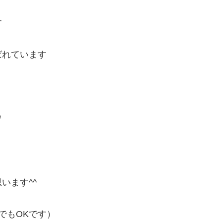
す
ばれています

います^^
でもOKです）