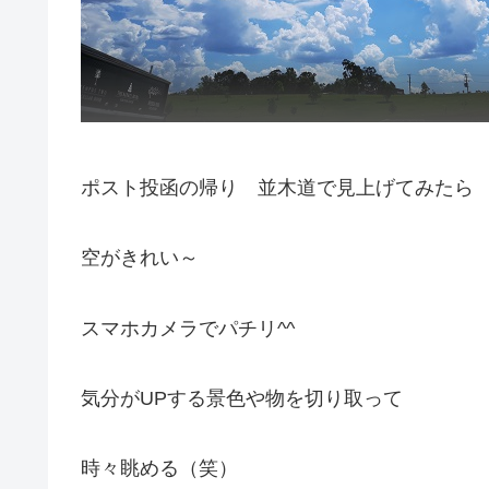
ポスト投函の帰り 並木道で見上げてみたら
空がきれい～
スマホカメラでパチリ^^
気分がUPする景色や物を切り取って
時々眺める（笑）