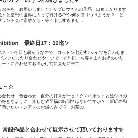
なお色を お願いしました✨サブロウさんの作品 口角上がります
々と空想の世界に入って行ける(^^)v何を盛りつけようか？ ど
ランチ会に素敵かも～等々楽しすぎませ...
hibition 最終日17：00迄✨
ベスト✨今日も暑そうなので コットン七分丈Tシャツを合わせま
り パンツだったり合わせやすいです☆昨日 お客さまがお求めいた
ートに合わせてお出かけ前に見せに来て...
ん～☆
わ合わせ 色合わせ 自分の好きが一番！クマのポットと絵付けの
好きなように 楽しむ💕至福の時間ではないですか？^^新町の和
買いたい～シアンのお湯のみで♡ お茶の...
 常設作品と合わせて展示させて頂いております✨