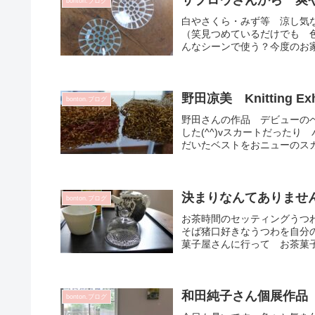
bonton.ブログ
白やさくら・みず等 涼し気
（笑見つめているだけでも 色
んなシーンで使う？今度のお家
野田凉美 Knitting Ex
bonton.ブログ
野田さんの作品 デビューの
した(^^)vスカートだった
だいたベストをおニューのスカ
決まりなんてありませ
bonton.ブログ
お茶時間のセッティングうつ
そば猪口好きなうつわを自分の
菓子屋さんに行って お茶菓子
和田純子さん個展作品
bonton.ブログ