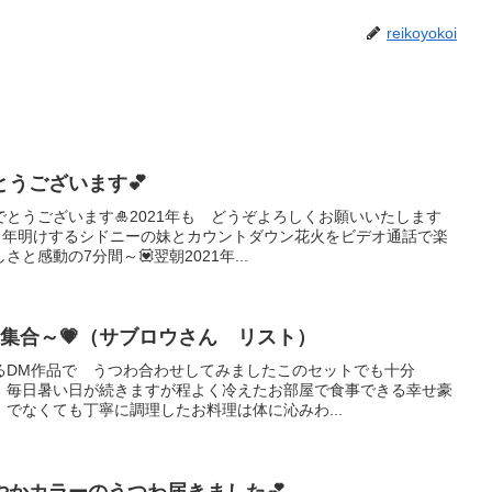
reikoyokoi
うございます💕
とうございます🎍2021年も どうぞよろしくお願いいたします
早く年明けするシドニーの妹とカウントダウン花火をビデオ通話で楽
と感動の7分間～💟翌朝2021年...
集合～💗（サブロウさん リスト）
るDM作品で うつわ合わせしてみましたこのセットでも十分
！毎日暑い日が続きますが程よく冷えたお部屋で食事できる幸せ豪
でなくても丁寧に調理したお料理は体に沁みわ...
やかカラーのうつわ届きました💕