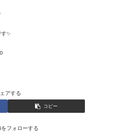
す
です✨
0
ェアする
コピー
okoiをフォローする