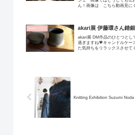
ジェ 画像ではどうしても伝わ
ん！画像は こちら動画見にく
akari展 伊藤環さん
bonton.ブログ
akari展 DM作品のひと
過ぎますね💗キャンドルケ
た気持ちをリラックスさせてく
Knitting Exhibition Su