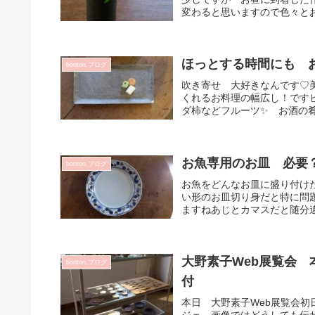
変わると思いますので色々とお
ほっとする時間にも 
bonton.ブログ
吹き寄せ 大好きなんです♡
くれるお料理の幅広し！です
ダ柿などフルーツ✨ お酒の肴
お魚専用のお皿 必要
bonton.ブログ
お魚をどんなお皿に盛り付け
い形のお皿切り身だと特に問
ますねあじとカマスだと随分違
大野素子Web展覧会 
bonton.ブログ
付
本日 大野素子Web展覧会