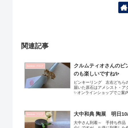
関連記事
クルムティオさんのピ
bonton.ブログ
のも楽しいですね✨
ピンキーリング 左右どちら
届いた原石はアメシスト・ア
✨オンラインショップでご案内
大中和典 陶展 明日10
bonton.ブログ
大中さん到着～ 手持ち作品
少しですが お昼に到着した