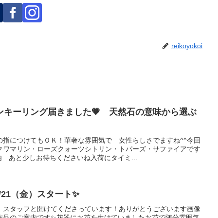
reikoyokoi
ンキーリング届きました💗 天然石の意味から選ぶ
の指につけてもＯＫ！華奢な雰囲気で 女性らしさでますね^^今回
クワマリン・ローズクォーツシトリン・トパーズ・サファイアです
 あと少しお待ちくださいね入荷にタイミ...
/21（金）スタート✨
 スタッフと開けてくださっています！ありがとうございます画像
作品のご案内です✨花器にお花を生けていましたお花で随分雰囲気