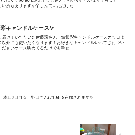
りにくくbonton.逆光で少し見えずらいかと思いますすみませ
い所もありますが楽しんでいただけた...
錆銀彩キャンドルケース✨
つとして届けていただいた伊藤環さん 錆銀彩キャンドルケースカッコよ
ース以外にも使いたくなります！お好きなキャンドルいれてざわつい
ださいケース眺めてるだけでも幸せ...
zumi Noda 本日2日目☆ 野田さんは10/8-9在廊されます✨