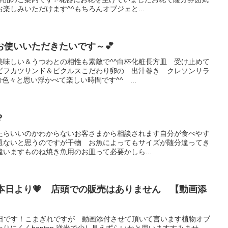
楽しみいただけます^^もちろんオブジェと...
お使いいただきたいです～💕
美味しい＆うつわとの相性も素敵で^^白杯化粧長方皿 受け止めて
ビフカツサンド＆ピクルスこだわり卵の 出汁巻き クレソンサラ
色々と思い浮かべて楽しい時間です^^ ...
？
たらいいのかわからないお客さまから相談されます自分が食べやす
題ないと思うのですが干物 お魚によってもサイズが随分違ってき
いますものね焼き魚用のお皿って必要かしら...
本日より💗 店頭での販売はありません 【動画添
初日です！こまぎれですが 動画添付させて頂いて言います植物オブ