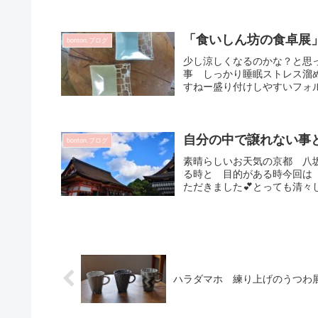
「食いしん坊の食卓展」
bonton.ブログ
少し涼しくなるのかな？と思
事 しっかり睡眠ストレス溜
すねー盛り付けしやすいフォル
自分の中で譲れない事
bonton.ブログ
素晴らしいお天気の京都 八
る時と 目的がある時今回は
ただきました💕とっても清々
ハラダマホ 練り上げのうつわ展