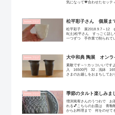
気になって💗合わせたセッティ
松平彩子さん 個展ま
bonton.ブログ
松平彩子 展2018.9.7～12
8(土)松平さん すっごく話
一つずつ 手作業で削られてい
大中和典 陶展 オンラ
bonton.ブログ
素敵です～✨カッコいいですよね
入 16500円 32．浅鉢 16
さまのお越しをおまちしておりま
季節のタルト楽しみま
bonton.ブログ
増渕篤宥さんのうつわで お
れる💕こちらのお皿は 青釉
からお料理まで 何をのせても