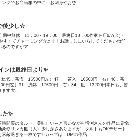
ング^^お弁当箱の中に お刺身やお惣...
で後少し☆
 会期中無休 11：00～19：00 最終日18：00作家在店9/7(金)・
しやすくてチャーミング☆是非！お話ししにいらしてくださいね^^
るのですがア...
インは最終日より✨
45．茶海 16500円左）47． 茶入 16500円 右）48．茶
500円左）31．浅鉢 17600円 右）34．皿 13200円本日も、皆
す大...
した✨
茶時間栗のタルト 美味しい～と言いながら増渕さんの作品に見惚
釉象嵌リンカ皿（大）少し深さありますが タルトもOKデザート
素敵過ぎる一枚です✨カップは DMの作品...