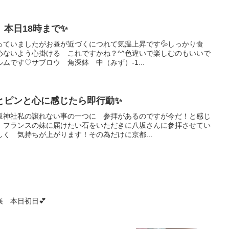
本日18時まで✨
っていましたがお昼が近づくにつれて気温上昇です💦しっかり食
めないよう心掛ける これですかね？^^色違いで楽しむのもいいで
ムです♡サブロウ 角深鉢 中（みず）‐1...
とピンと心に感じたら即行動✨
坂神社私の譲れない事の一つに 参拝があるのですが今だ！と感じ
 フランスの妹に届けたい石をいただきに八坂さんに参拝させてい
しく 気持ちが上がります！その為だけに京都...
 本日初日💕