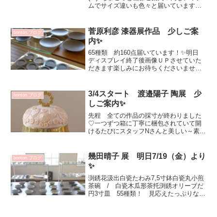
ムでサイズ違いも色々と届いています！
そして「花鉢」大鉢！ フォルムも美し
く素敵なのです💕白と枇杷茶 一点もの
です♡花器としてお使いいただいても素
菅原利彦 漆器展作品 少しご案
bonton.ブログ
敵だなぁと思うので...
内✨
65種類 約160点届いています！✨明日
ディスプレイ終了後画像ＵＰさせていた
だきます楽しみにお待ちくださいませ💕
菅原利彦 漆器展2023年10月20日（金）
～25日（水）11：00～19：00 最終日
18：00 会期中無休作家在廊日 10...
3/4スタート 渡邉陽子 陶展 少
bonton.ブログ
しご案内✨
先程 全ての作品の採寸が終わりました
♡一つずつ箱に丁寧に梱包されていて開
けるたびにスタッフNさんと美しい～素
敵！と話していました^^早く皆さまに手
に取ってご覧いただきたいです✨明日
自然光で作品ご案内させていただきま
幾田晴子 展 明日7/19（金）より
bonton.ブログ
す！本日は すっごく魅力...
✨
渕銹花汲出白瓷たわみ7,5寸鉢白瓷丸小煎
茶碗 / 白瓷木瓜形茶托渕銹オリーブだ
円3寸皿 55種類！ 見応えたっぷりな個
展となっております定番作品の 追加で
お求めの方も多く皆さまからお問合せい
ただいています✨初日 予約制ではあり