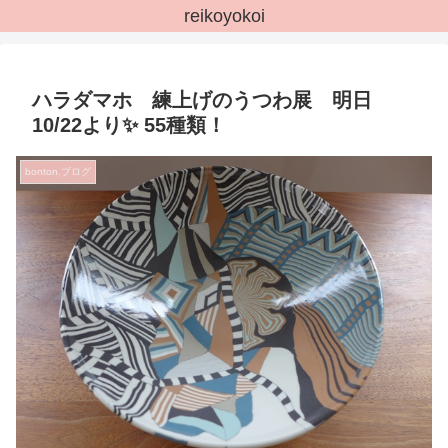
reikoyokoi
ハラダマホ 練上げのうつわ展 明日
10/22より✨ 55種類！
bonton.ブログ