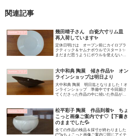
関連記事
幾田晴子さん 白瓷六寸リム皿
bonton.ブログ
再入荷しています✨
定休日明けは オープン前にカイロプラ
クティック＆ヤムナボウルでスタート✨
まだまだ思うようにボウルを使えない事
もありますがスッキリです💕幾田晴子さ
んの6寸リム皿 ルリも白瓷もとっても大
活躍間違いなしのサイズ感と美しいフォ
大中和典 陶展 傾き作品✨ オン
bonton.ブログ
ルム♡季節問わず お料...
ラインショップは明日より
大中和典 陶展 明日迄となりました！オ
ンラインショップ 準備中です今回届け
てくださった作品の中に傾いた作品がい
くつかあって ご案内^^バランス取って
る！22 浅鉢 39600円７．花器 25400
円８．壺 16500円ほぼ 1点ものばかり
松平彩子 陶展 作品到着✨ ちょ
bonton.ブログ
の...
こっと画像ご案内です♡【下書き
のままでした💦
全ての作品の検品＆採寸が終わりました
(^^)vちょこっと画像ご案内♡同じアイテ