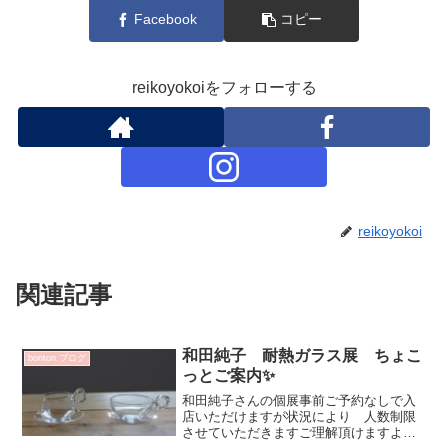
Facebook
コピー
reikoyokoiをフォローする
reikoyokoi
関連記事
和田純子 耐熱ガラス展 ちょこ
bonton.ブログ
っとご案内✨
和田純子さんの個展事前ご予約なしで入
店いただけますが状況により 人数制限
させていただきますご理解頂けますよう