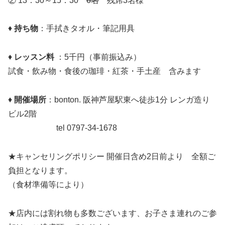
② 13：30～15：30
6名
残席3名様
♦
持ち物
：手拭きタオル・筆記用具
♦
レッスン料
：5千円（事前振込み）
試食・飲み物・食後の珈琲・紅茶・手土産 含みます
♦
開催場所
：bonton. 阪神芦屋駅東へ徒歩1分 レンガ造り
ビル2階
tel 0797-34-1678
★キャンセリングポリシー 開催日含め2日前より 全額ご
負担となります。
（食材準備等により）
★店内には割れ物も多数ございます、お子さま連れのご参