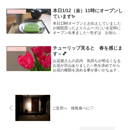
となっていました皆さん 色々と工夫さ
れています☆植物オブジェ とってもエ
本日1/12（金）11時にオープンし
bonton.ブログ
レガントで優...
ています✨
本日13時オープンとお伝えしていました
が病院思ったよりスムーズにいき定時に
オープン出来ました✨先ずは お知らせ
を💕オンラインショップはこちらから次
回個展冬を愉しむ食卓展2024年1月19日
（金）～24日（水）11:00～18：00 最終
チューリップ見ると 春を感じま
bonton.ブログ
日1...
す～💕
お花屋さんの店内 気持ちが明るくなる
お花が沢山ありました✨色を決めてから
お花の種類を決める事が多いかなぁチュ
ーリップ葉っぱがくるんとあちらこちら
に向いて可愛いですよ・・・の一言で決
定💕お花があると気持ちが落ち着きます
昨日 小澤基晴 陶展 1...
ご近所へ 焼鳥食べに♡