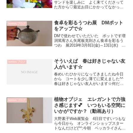
サンドを楽しみに よく来てくださって
た方から♡最近お目にかかってなかった
ので サプライスの花束に叫びました！
嬉しい～✨ ありがとうございます💗ま
とわりつく暑さも 一気に爽やかに
食卓を彩るうつわ展 DMポット
bonton.ブログ
bonton.店内明るく華や...
をアップで☆
DMで使わせていただいた ポットです増
渕篤宥さん矢尾板克則さん食卓を彩るう
つわ 展2019年3月8日(金)～13日(水) 会
期中無休11：00～19：00参加作家沖澤康
平（ガラス）鈴木努（木工）丹下郁
（陶）一柳京子（陶）増渕篤宥（陶）矢
そういえば 春は好きじゃない友
bonton.ブログ
尾板...
人がいます☆
春めいたひかりになってきましたね今日
から コートを少し薄てに変えました^^
春は好きじゃない友人がいます☆何だ
か ざわざわして落ち着かない マイン
ドが下がる・・・そう言っていました自
分が落ち着くシーン選びが少し助けてく
植物オブジェ エレガントで力強
bonton.ブログ
れるのでは？あまりそうい...
さ感じます💕 いつもいる空間に
いかがですか？（動画あり）
大野素子Web展覧会 4日目ですいつもな
ら今日から オンラインショップスター
トなんだけど(^^;今朝 ベッカライさんに
パンを買に行ったら入店は 2組さままで