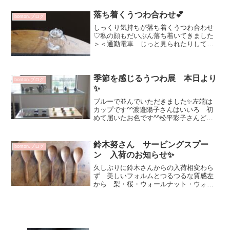
日（水）会期中無休11：00～19：00 最
終日18：00坂井千尋 展 初日...
落ち着くうつわ合わせ💕
bonton.ブログ
しっくり気持ちが落ち着くうつわ合わせ
♡私の顔もだいぶん落ち着いてきました
＞＜通勤電車 じっと見られたりしてま
したから・・・慌てず 足を上げて 自
分の動作に注意する！💦和田さんの水差
し可愛い✨ 3520円新しく届きました
SONY好きなんだけ...
季節を感じるうつわ展 本日より
bonton.ブログ
✨
ブルーで並んでいただきました✨左端は
カップです^^渡邉陽子さんはいいろ 初
めて届いたお色です^^松平彩子さんどん
ぐり♡ 作品全てに四季が表現されてい
て 楽しすぎる💕大野素子さん丹下 郁さ
ん 色々と楽しく使いやすい作品沢山届
鈴木努さん サービングスプー
bonton.ブログ
いています✨マグカ...
ン 入荷のお知らせ✨
久しぶりに鈴木さんからの入荷相変わら
ず 美しいフォルムとつるつるな質感左
から 梨・桜・ウォールナット・ウォー
ルナット・プルーンさじ部分 幅：5.5
㎝ 全ての長さ：21㎝ 5500円一柳京子
さんの アイボリー鉢に♡ お豆のサラ
ダもサクッとすく...