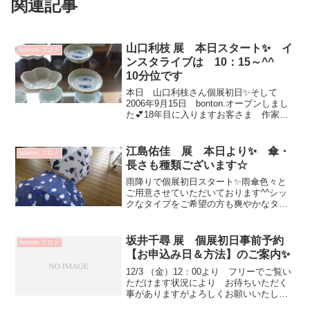
関連記事
山口利枝 展 本日スタート✨ イ
bonton.ブログ
ンスタライブは 10：15～^^
10分位です
本日 山口利枝さん個展初日✨そして
2006年9月15日 bonton.オープンしまし
た💕18年目に入りますお客さま 作家さ
ん 家族 友人に支えられ 続けてこら
れました💗皆さま 有難うございます！
これからも うつわによって日々の暮ら
江島佑佳 展 本日より✨ 傘・
bonton.ブログ
しをウキ...
長さも種類ございます☆
雨降りで個展初日スタート✨雨傘色々と
ご用意させていただいております^^シッ
クなタイプをご希望の方も爽やかなタイ
プ個性的な傘探されてる方もお楽しみい
ただけると思います！そして すぐにお
使いいただける(^^)v骨の長さも デジタ
坂井千尋 展 個展初日事前予約
bonton.ブログ
ルプリントは60...
【お申込み日＆方法】のご案内✨
12/3 （金）12：00より フリーでご覧い
ただけます状況により お待ちいただく
事がありますがよろしくお願いいたしま
す坂井千尋 展2021年12月 3日（金）～8