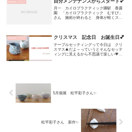
自分メンテナンスからスタート💕
bonton.ブログ
増渕篤宥 めし碗（...
月一 カイロプラクティック隣駅 香露
園 「カイロプラクティック むすび」
さん 施術が終わると 身体が軽くスッ
キリする今朝は 8時間半睡眠！ 疲れが
たまってきましたね💦年齢重ねると 自
分メンテナンス場所があると安心して
キラキラ過ごせます（笑...
クリスマス 記念日 お誕生日💕
bonton.ブログ
テーブルセッティングって今日は クリ
スマス🎄だよ～っていうとそんなセッテ
ィングに見えるから不思議で楽しい💗ク
リスマスアイテム全然ないのにね^^同じ
セッティングでお料理変えると 記念日
にもお誕生日にもなりますね✨我家イブ
の食事は お寿司屋さん...
5月個展 松平彩子さん✨
松平彩子さん 新作✨