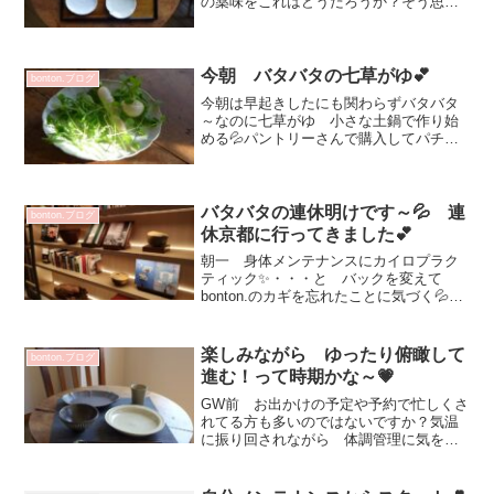
の薬味をこれはどうだろうか？そう思う
食材も小皿に乗せてみる^^・・・と楽し
い栄養もバランス取れるんじゃないかな
（笑）上）白瓷楕円五寸皿 こんぺいと
う 3520円下）白瓷...
今朝 バタバタの七草がゆ💕
bonton.ブログ
今朝は早起きしたにも関わらずバタバタ
～なのに七草がゆ 小さな土鍋で作り始
める💦パントリーさんで購入してパチ
リ！ 何だか可愛い♡慌てていただく
^^ 美味しい～💕Kristina Mar さんのボウ
ル お家で大活躍(^^)vお客さまもヘビロ
テと...
バタバタの連休明けです～💦 連
bonton.ブログ
休京都に行ってきました💕
朝一 身体メンテナンスにカイロプラク
ティック✨・・・と バックを変えて
bonton.のカギを忘れたことに気づく💦施
術終了後帰宅 列車ダイヤ乱れ中＞＜あ
まり焦らなくなりました^^ワクチン接種
も2回終わり 接種翌日「祝還暦」✨母と
楽しみながら ゆったり俯瞰して
bonton.ブログ
予定通り ホテ...
進む！って時期かな～💗
GW前 お出かけの予定や予約で忙しくさ
れてる方も多いのではないですか？気温
に振り回されながら 体調管理に気をつ
ける！ですね（笑）今週の温泉旅行 1泊
ですが^^わくわくしています💕今日は寒
いので ちょっとシックなうつわ合わせ