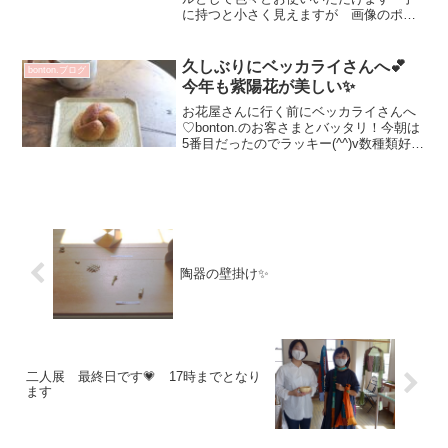
に持つと小さく見えますが 画像のポタ
ージュで170㏄くらいです白灰化粧椀
11000円オンラインショップはこちらから
本日も皆さまのお越しを お待ちしてお
久しぶりにベッカライさんへ💕
bonton.ブログ
ります☆ご質問...
今年も紫陽花が美しい✨
お花屋さんに行く前にベッカライさんへ
♡bonton.のお客さまとバッタリ！今朝は
5番目だったのでラッキー(^^)v数種類好き
なパンを求めて手持ちのバックにトース
トパンがフニャっとならないようにダン
ボウルの仕切りを敷いてるの（Kさまのマ
ネっこ...
陶器の壁掛け✨
二人展 最終日です💗 17時までとなり
ます