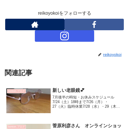
reikoyokoiをフォローする
reikoyokoi
関連記事
新しい老眼鏡💕
bonton.ブログ
7月後半の時短・お休みスケジュール
7/24（土）18時まで7/26（月）・
27（火）臨時休業7/28（水）・29（木）
定休
日：：：：：：：：：：：：：：：：：
：：：：：：：：：定休日に 老眼鏡を
受け取りにICHI ICHI 11さんへ ♡眼...
菅原利彦さん オンラインショッ
bonton.ブログ