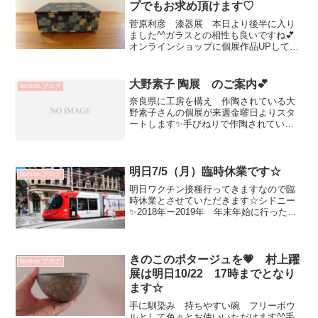
プでもお求め頂けます♡
菅原利彦 漆器展 本日より後半に入り
ました^^ガラスとの相性も良いですね💕
オンラインショップに個展作品UPしてい
ます店舗と在庫数同じの為 オンライン
で在庫ありでも 完売の場合がございま
すご了承くださいませ漆器は軽くて使い
大野素子 陶展 のご案内💕
bonton.ブログ
勝手もよく メンテナ...
奈良県に工房を構え 作陶されている大
野素子さんの個展が来週金曜日よりスタ
ートします✨手びねりで作陶されていま
すポットなど注器のキレも良く 毎回違
う絵など大人可愛いのです💕DMのポット
は「スワン」ボディの絵は湖面のさざ波
かな？^^お花のオブジ...
明日7/5（月）臨時休業です☆
bonton.ブログ
明日ワクチン接種行ってきますなので臨
時休業とさせていただきます☆シドニー
✨2018年ー2019年 年末年始に行った時
の画像◆7月 休業＆個展スケジュールで
す7/5（月） 臨時休業7/7（水）８
（木）定休日7/14（水）15（木）定休日
7/1...
きのこのポタージュを💗 村上躍
bonton.ブログ
展は明日10/22 17時までとなり
ます☆
手に馴染み 持ちやすい碗 フリーボウ
ルとして色々とお使いいただけます^^手