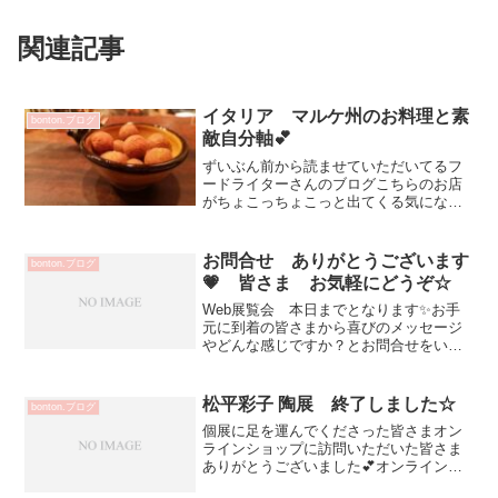
関連記事
イタリア マルケ州のお料理と素
bonton.ブログ
敵自分軸💕
ずいぶん前から読ませていただいてるフ
ードライターさんのブログこちらのお店
がちょこっちょこっと出てくる気になっ
ていてMちゃんと初訪問お料理はもちろ
ん全て美味しくて次回食べてみたい！が
色々💕とっても楽しみにしていました！
お問合せ ありがとうございます
bonton.ブログ
オリーブの肉詰めフリット...
💗 皆さま お気軽にどうぞ☆
Web展覧会 本日までとなります✨お手
元に到着の皆さまから喜びのメッセージ
やどんな感じですか？とお問合せをいた
だき 嬉しくお話しさせて頂いています
お気軽にお問い合わせくださいませ
♡5/15(金)～20(水) 杉尾信康Web展覧会
松平彩子 陶展 終了しました☆
bonton.ブログ
会期中 店舗...
個展に足を運んでくださった皆さまオン
ラインショップに訪問いただいた皆さま
ありがとうございました💕オンラインシ
ョップ 引き続きご案内させていただい