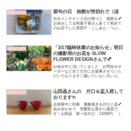
ていますほっと一息＆休憩時間にご覧い
ただけると嬉しいです☆松平彩子さん
素敵な作品沢山届けていた...
節句の日 柏餅が売切れで（涙
bonton.ブログ
自分メンテナンス日の帰りに 柏餅を💕
お休みしてる和菓子屋さん多くて初めて
のお店でした茶団子・こしあん・つぶあ
んの柏餅などを♡色々と盛り付けしやす
いお皿💕お色 色々の新作✨ 食卓が楽
しくなるお皿お茶時間にも大活躍しそう
取皿にすると楽しい～💗マ...
「3/17臨時休業のお知らせ」明日
bonton.ブログ
の撮影用のお花を SLOW
FLOWER DESIGNさんで💕
お休み中に頂いていました お問合せオ
ーダーなど全ての方にお返事させていた
だいております♡届いていない方いらっ
しゃいますか？オープン前 新規オープ
ンされるお店の撮影用のお花を求めに
ご近所SLOW FLOWER DESIGNさんにM
山田晶さんの 片口＆盃入荷して
bonton.ブログ
ちゃんとお...
おります✨
企画展中に到着 素敵過ぎる片口と盃💕
組み合わせで 雰囲気も変わり最高で
す！山田晶 猩々緋片口 13200円 （左
SOLD OUT）山田晶 プラチナ彩片口
15400円 （1合サイズ）右SOLD OUT高
台 猩々緋♡ 盃を傾けるとこんな感