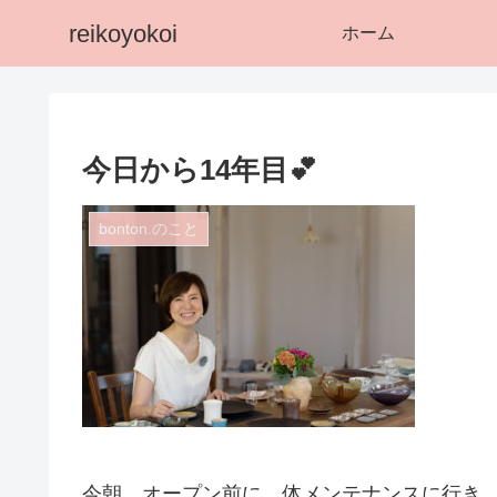
reikoyokoi
ホーム
今日から14年目💕
bonton.のこと
今朝 オープン前に 体メンテナンスに行き