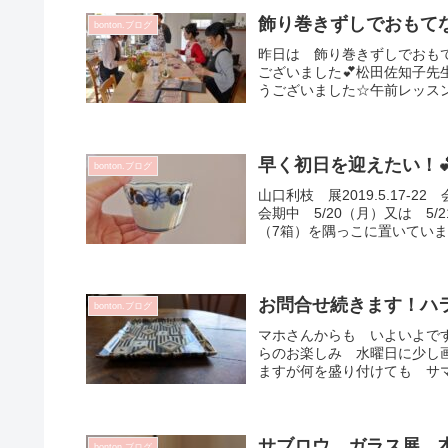
飾り巻きずしでおもてな
bonton.ブログ
昨日は 飾り巻きずしでおも
ございました💕松田佐知子先
うございました☆午前レッスン
早く初日を迎えたい！
bonton.ブログ
山口利枝 展2019.5.17-2
会期中 5/20（月）又は 
（7箱）を隅っこに置いています
お問合せ続きます！ハラ
bonton.ブログ
マホさんからも いよいよで
らのお楽しみ 水曜日に少し
ますが何を盛り付けても サマ
サブロウ ガラス展 本
bonton.ブログ