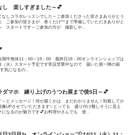
し 楽しすぎました～💕
てなしコラボレッスンでした～ご参加くださった皆さまありがとう
生 ご参加の皆さまが 巻くだけ^^まで準備していただきありがと
 スタートです～ご参加の方が 撮影しや...

2 会期中無休11：00～19：00 最終日18：00オンラインショップは
5/21（火）スタート予定です常設営業中なので 届いた第一陣の箱
気になるの...
ダマホ 練り上げのうつわ展まで後5日～💕
す～とメッセージ！何が届くかは まだわかりません！到着してか
画像UPさせていただきます✨とっても 盛り付け難しそうに見え
になるのが魅力です💕お料理やさんでも 使...
日3日目✨ オンラインショップは4/11（火）11：