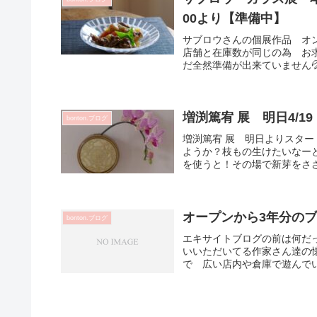
00より【準備中】
サブロウさんの個展作品 オン
店舗と在庫数が同じの為 お
だ全然準備が出来ていません
増渕篤宥 展 明日4/1
bonton.ブログ
増渕篤宥 展 明日よりスター
ようか？枝もの生けたいなー
を使うと！その場で新芽をささ
オープンから3年分のブ
bonton.ブログ
エキサイトブログの前は何だ
いいただいてる作家さん達の
で 広い店内や倉庫で遊んでい