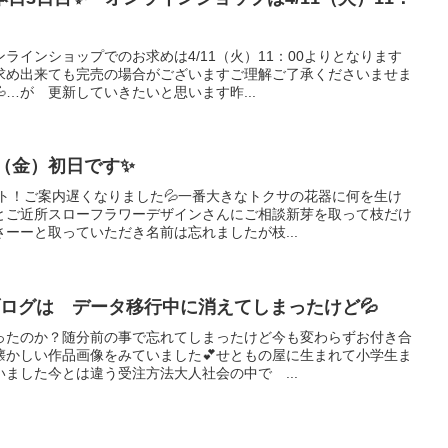
ラインショップでのお求めは4/11（火）11：00よりとなります
求め出来ても完売の場合がございますご理解ご了承くださいませま
…が 更新していきたいと思います昨...
9（金）初日です✨
ト！ご案内遅くなりました💦一番大きなトクサの花器に何を生け
とご近所スローフラワーデザインさんにご相談新芽を取って枝だけ
ーーと取っていただき名前は忘れましたが枝...
ログは データ移行中に消えてしまったけど💦
ったのか？随分前の事で忘れてしまったけど今も変わらずお付き合
懐かしい作品画像をみていました💕せともの屋に生まれて小学生ま
ました今とは違う受注方法大人社会の中で ...