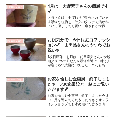
ます✨DM用に届いた 杉尾さんのマグカ
ップあっ！杉尾さんの...
4月は 大野素子さんの個展です
bonton.ブログ
💕
大野さんは 手びねりで制作されていま
す動物や植物を 彼女のタッチで描かれ
ていて優しくて可愛い 癒される世界観
です毎回個展では 違う絵が届きます✨
大野素子 展2020年4月10日(金)～15日
(水)11：00～19：00 最終日18：00作
お祝気分で 今日は紅白ファッシ
bonton.ブログ
家...
ョン💕 山田晶さんのうつわでお
祝い✨
1枚目画像 お皿は 前田麻美さんの灰琥
珀ダリア5寸皿なんか最近身近で 叶う人
が増える^^試験にパスした それも高得
点で！面接パス 新規契約決まった！会
社でタイトルもらった！イレギュラーな
対応での契約更新オファーあり！なんだ
お家を愉しむ企画展 終了しまし
bonton.ブログ
か嬉しくなって今朝...
た✨ 5/30迄常設と一緒にご覧い
ただます💕
お家を愉しむ企画展 終了しました会期
中 足を運んでくださった皆さまオンラ
インショップでお求め頂いた皆さま有難
うございました💕企画展に合わせて素敵
な作品を製作してくださった作家の皆さ
まありがとうございました💕5/30(火)ま