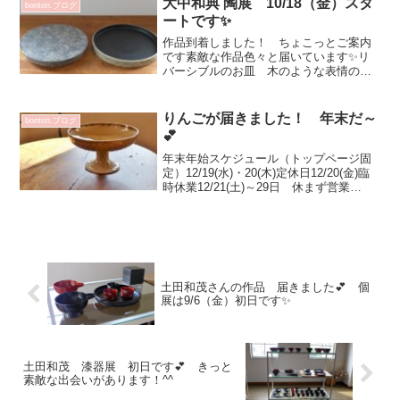
大中和典 陶展 10/18（金）スタ
bonton.ブログ
で 常設と一緒にご...
ートです✨
作品到着しました！ ちょこっとご案内
です素敵な作品色々と届いています✨リ
バーシブルのお皿 木のような表情のお
皿や花器茶入手に取ってご覧いただきた
いです！お時間ございましたら 是
非！ 手に取ってご覧くださいませ皆さ
りんごが届きました！ 年末だ～
bonton.ブログ
まのお越しをお待ちしておりま...
💕
年末年始スケジュール（トップページ固
定）12/19(水)・20(木)定休日12/20(金)臨
時休業12/21(土)～29日 休まず営業
^^12/30(月)～1/4(土) 休業りんごが届く
と 年末～って思います^^いつもありが
とうございます💗...
土田和茂さんの作品 届きました💕 個
展は9/6（金）初日です✨
土田和茂 漆器展 初日です💕 きっと
素敵な出会いがあります！^^