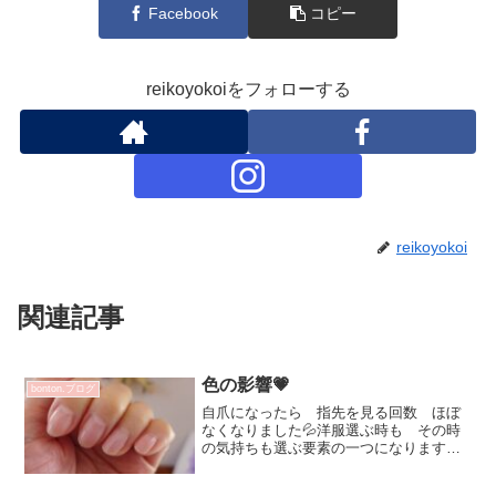
Facebook
コピー
reikoyokoiをフォローする
reikoyokoi
関連記事
色の影響💗
bonton.ブログ
自爪になったら 指先を見る回数 ほぼ
なくなりました💦洋服選ぶ時も その時
の気持ちも選ぶ要素の一つになりますも
のね^^色から受ける影響おっきい！朝食
のマグカップも その時の気分で変わり