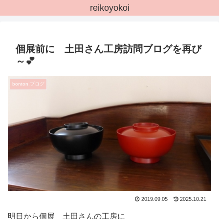
reikoyokoi
個展前に 土田さん工房訪問ブログを再び
～💕
bonton.ブログ
2019.09.05
2025.10.21
明日から個展 土田さんの工房に