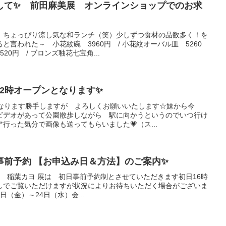
して✨ 前田麻美展 オンラインショップでのお求
 ちょっぴり涼し気な和ランチ（笑）少しずつ食材の品数多く！を
と言われた～ 小花紋碗 3960円 / 小花紋オーバル皿 5260
0円 / ブロンズ釉花七宝角...
12時オープンとなります✨
となります勝手しますが よろしくお願いいたします☆妹から今
ビデオがあって公園散歩しながら 駅に向かうというのでいつ行け
行った気分で画像も送ってもらいました💗（ス...
事前予約 【お申込み日＆方法】のご案内✨
予定 稲葉カヨ 展は 初日事前予約制とさせていただきます初日16時
しでご覧いただけますが状況によりお待ちいただく場合がございま
9日（金）～24日（水）会...