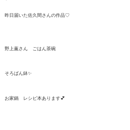
昨日届いた佐久間さんの作品♡
野上薫さん ごはん茶碗
そろばん鉢✨
お家鍋 レシピ本あります💕