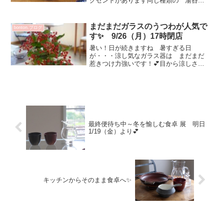
クセントがあります同じ種類の 湯呑
み・ミルクピッチャーも届いています♡
豆小皿 瑠璃 色が美しいです！ティー
ポット バルーン 丸いタイプと長いタ
まだまだガラスのうつわが人気で
bonton.ブログ
イプ茶こしもついていて 水...
す✨ 9/26（月）17時閉店
暑い！日が続きますね 暑すぎる日
が・・・涼し気なガラス器は まだまだ
惹きつけ力強いです！💕目から涼しさを
♡体力維持に食材も考えますね
(^^)vbonton.閉店後の室温を考えると お
花選びに悩む！実がついた枝ものは 秋
の近づきを感じさせてく...
最終便待ち中～冬を愉しむ食卓 展 明日
1/19（金）より💕
キッチンからそのまま食卓へ✨