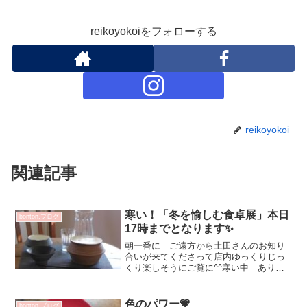
reikoyokoiをフォローする
reikoyokoi
関連記事
寒い！「冬を愉しむ食卓展」本日
bonton.ブログ
17時までとなります✨
朝一番に ご遠方から土田さんのお知り
合いが来てくださって店内ゆっくりじっ
くり楽しそうにご覧に^^寒い中 ありが
とうございます💕ご自宅で お鍋やガラ
ス 漆器と一緒にお楽しみ下さいませ✨
沖澤康平 JAG(M)ー③ 6820円沖澤康
色のパワー💗
bonton.ブログ