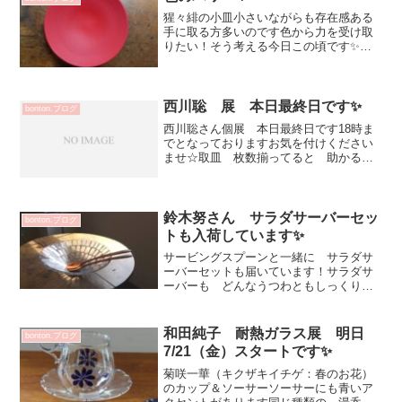
平 グラスー⑤...
猩々緋の小皿小さいながらも存在感ある
手に取る方多いのです色から力を受け取
りたい！そう考える今日この頃です✨金
曜日からはじまります野田凉美さんの個
展作品到着しましたら画像ご案内させて
いただきますので楽しみにお待ちくださ
いませ💗野田凉美 展20...
西川聡 展 本日最終日です✨
bonton.ブログ
西川聡さん個展 本日最終日です18時ま
でとなっておりますお気を付けください
ませ☆取皿 枚数揃ってると 助かる時
ありますね♡この機会に是非☆西川聡
展2019.6.21-26 会期中無休11：00～
19：00 最終日18：00作家在店日 6/...
鈴木努さん サラダサーバーセッ
bonton.ブログ
トも入荷しています✨
サービングスプーンと一緒に サラダサ
ーバーセットも届いています！サラダサ
ーバーも どんなうつわともしっくりと
馴染みますゆっくり丁寧な雰囲気で食卓
を愉しんでいただけます♡来客時には大
活躍なアイテムです✨左から樹種 胡
和田純子 耐熱ガラス展 明日
bonton.ブログ
桃・桜・胡桃・梨・桜（ガラ...
7/21（金）スタートです✨
菊咲一華（キクザキイチゲ：春のお花）
のカップ＆ソーサーソーサーにも青いア