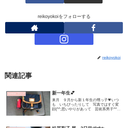
reikoyokoiをフォローする
reikoyokoi
関連記事
新一年生💕
bonton.ブログ
来月 ９月から新１年生の甥っ子💗いつ
も いちびったりして 写真ではすぐ変
顔(^^;思いやりがあって 芸術系男子^^シ
ョップ３軒まわって自分で選んだ 鞄と
筆箱靴も決まったそうで 良かった！
意外とコーディネート考えてるのか？
(^^)v子ども...