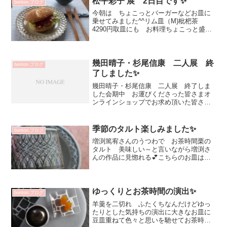
松平彩子 展 2日目です✨
bonton.ブログ
今朝は ちょこっとバーガーなどお皿に
乗せてみました^^リム皿（M)枇杷茶
4290円取皿にも お料理ちょこっと盛り
付けるのにも便利な18㎝同じサイズの
（白）食材に安心な撥水かけられている
ので通常にお料理盛り付けていただいて
大丈夫ですリム皿（...
幾田晴子・杉尾信康 二人展 終
bonton.ブログ
了しました✨
幾田晴子・杉尾信康 二人展 終了しま
した会期中 お運びくださった皆さまオ
ンラインショップでお求め頂いた皆さま
ありがとうございました♡今回の二人
展 2度3度（それ以上の方も ^^） とご来
店くださる方が本当に多くいらっしゃっ
季節のタルト楽しみました✨
bonton.ブログ
て自宅でお求めのう...
増渕篤宥さんのうつわで お茶時間栗の
タルト 美味しい～と言いながら増渕さ
んの作品に見惚れる💕こちらのお皿は
青釉釉象嵌リンカ皿（大）少し深さあり
ますが タルトもOKデザートからお料理
まで 何をのせても素敵過ぎる一枚です
✨カップは DMの作品...
ゆっくりとお茶時間の演出✨
bonton.ブログ
羊羹を二切れ ふたくちなんだけどゆっ
たりとした気持ちの演出に大きなお皿に
豆皿重ねて色々と思いを馳せてお茶時間