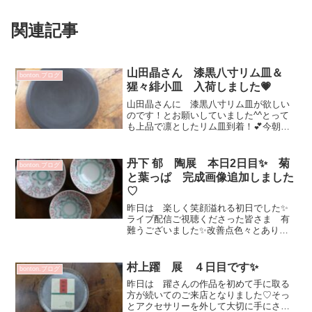
関連記事
山田晶さん 漆黒八寸リム皿＆
bonton.ブログ
猩々緋小皿 入荷しました💗
山田晶さんに 漆黒八寸リム皿が欲しい
のです！とお願いしていました^^とって
も上品で凛としたリム皿到着！💕今朝ジ
ャックデコさんにお花を買いにいく途中
そうだ！ 「あらに心」 さんのお惣菜
を盛り付けたい！と思い求めさせていた
丹下 郁 陶展 本日2日目✨ 菊
bonton.ブログ
だいてきました♡茄子と...
と葉っぱ 完成画像追加しました
♡
昨日は 楽しく笑顔溢れる初日でした✨
ライブ配信ご視聴くださった皆さま 有
難うございました✨改善点色々とありま
すが丹下さんスタッフNさんの協力の元楽
しく発信する事ができました感謝です💖
開店前からもお待ちいただき ありがと
村上躍 展 ４日目です✨
bonton.ブログ
うございます☆丹下さん...
昨日は 躍さんの作品を初めて手に取る
方が続いてのご来店となりました♡そっ
とアクセサリーを外して大切に手にされ