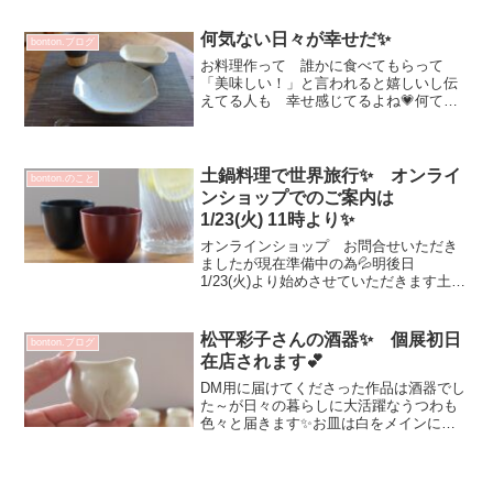
がす 全ての作品が一点物♡明日の第一
陣到着が楽しみですお客様オーダー作
品 続けて到着皆さまに...
何気ない日々が幸せだ✨
bonton.ブログ
お料理作って 誰かに食べてもらって
「美味しい！」と言われると嬉しいし伝
えてる人も 幸せ感じてるよね💗何てこ
とないお料理が盛り映えする作家ものの
うつわのパワーだと思います^^今朝寒か
ったー冷蔵庫のお掃除してゴミ出し！
年末で時間早まってた(-...
土鍋料理で世界旅行✨ オンライ
bonton.のこと
ンショップでのご案内は
1/23(火) 11時より✨
オンラインショップ お問合せいただき
ましたが現在準備中の為💦明後日
1/23(火)より始めさせていただきます土鍋
料理 作家さん達のインスタやレシピを
検索していたら 簡単に色々な世界の土
鍋料理があって楽しそう～お家にないタ
松平彩子さんの酒器✨ 個展初日
bonton.ブログ
イプ 高さがある土鍋...
在店されます💕
DM用に届けてくださった作品は酒器でし
た～が日々の暮らしに大活躍なうつわも
色々と届きます✨お皿は白をメインに
サイズ展開あります(^^)vエレガントで美
しい✨高さの低いぐい吞みは プチ小鉢
としてもお使いいただけます片口は背の