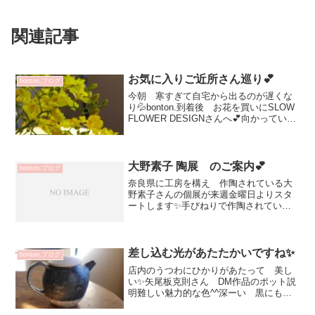
関連記事
お気に入りご近所さん巡り💕
bonton.ブログ
今朝 寒すぎて自宅から出るのが遅くな
り💦bonton.到着後 お花を買いにSLOW
FLOWER DESIGNさんへ💕向かっている
と ん？！ベッカライさん一人しか並ん
でいない！ラッキーな隙間時間だったよ
うでお気に入りのパンを求めフラワーシ
ョ...
大野素子 陶展 のご案内💕
bonton.ブログ
奈良県に工房を構え 作陶されている大
野素子さんの個展が来週金曜日よりスタ
ートします✨手びねりで作陶されていま
すポットなど注器のキレも良く 毎回違
う絵など大人可愛いのです💕DMのポット
は「スワン」ボディの絵は湖面のさざ波
かな？^^お花のオブジ...
差し込む光があたたかいですね✨
bonton.ブログ
店内のうつわにひかりがあたって 美し
い✨矢尾板克則さん DM作品のポット説
明難しい魅力的な色^^深ーい 黒にも見
える緑？ 青い所もあったり乾かしては