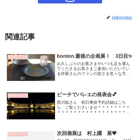
reikoyokoi
関連記事
bonton.最後の企画展Ⅰ 3日目✨
bonton.ブログ
お久しぶりのお客さまやいつも足を運ん
でくださるお客さまご参加いただいてい
る作家さんのファンの皆さま色々な方と
お話をさせていただき楽しそうにうつわ
を選んでられる様子を幸せな気持ちでい
させていただいています💕今日は 少し
うつわを組み合させていた...
ビーチでバレエの発表会💕
bonton.ブログ
西川聡さん 初日事前予約詳細はこち
ら ご覧くださいませ＊＊＊＊＊＊＊＊
＊＊＊＊＊＊＊＊＊＊＊＊＊＊＊＊＊＊
＊姪っ子 パリからボルドーにお引越し
してもバレエは続けたいといい ずっと
続けているのですがコロナで昨年 そし
て今年も会場を借りての発表...
次回個展は 村上躍 展💗
bonton.ブログ