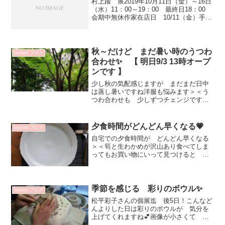
村上躍 展2019年10月11日（金）～16日
（水）11：00～19：00 最終日18：00
会期中無休作家在店日 10/11（金）手び
ねりという技法で成形されている村上躍
さん指の跡が優しく芸術的な表情とな
り 使い手の心を魅了しますね✨ 初...
秋～だけど まだ暑い時のうつわ
bonton.ブログ
合わせ✨ 【 明日9/3 13時オープ
ンです 】
少し秋の気配感じますが まだまだ日中
は蒸し暑いですね洋服も悩みます＞＜う
つわ合わせも 少しずつチェンジですね
💕昨日は 旧居留地界隈を散策＆ショッ
ピングじっくり見て購入する妹とのお買
い物は体力いります～あと3週間弱の日本
夕食時間がどんどん早くなる💗
bonton.ブログ
滞在 一緒に楽しみたい...
自宅での夕食時間が どんどん早くなる
＞＜筍と生わかめが沢山あり食べてしま
ってもお買い物にいって見つけると 母
買ってくるから(^^;もう何回 たけのこメ
ニューが登場したことかわたしは たけ
のこの天ぷらが大好きです💗今日は 筍
と生わかめのペペロ...
季節を感じる 彩りのボウル✨
bonton.ブログ
松平彩子さんの個展迄 後5日！こんなど
んよりした日は彩りのボウルが 気分を
上げてくれますね💕画像が小さくて ご
めんなさい💦松平彩子さんの工房訪問は