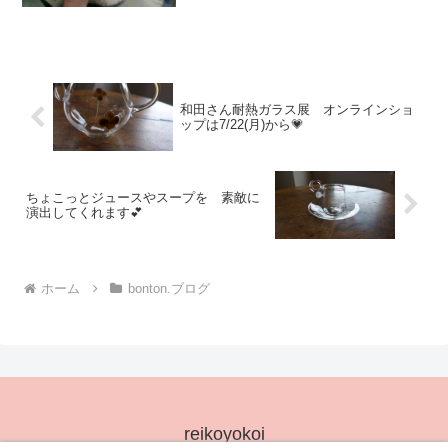
こちら一つずつ 丁寧に削っていかれる
のです食事にも デザートにも ちょう
どいいこれからの季節 ...
和田さん耐熱ガラス展 オンラインショ
ップは7/22(月)から💗
ちょこっとジュースやスープを 素敵に
演出してくれます💕
ホーム
bonton.ブログ
reikoyokoi