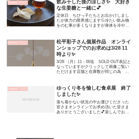
どうかしら？自宅のテーブルには...
飲み干した後の涼しさ✨ 大好き
bonton.ブログ
な生姜糖と一緒に💕
定休日 ちびっ子たちとお出かけしまし
たが体力の限界感じます💦冷たい飲み物
をのむ事が多くなりますが身体を冷やさ
ないよう たべもので工夫したいと思い
ます♡丁寧に作られたご近所「田中金盛
堂」さんの生姜糖 ♡夏がやってきたー
松平彩子さん個展作品 オンライ
bonton.ブログ
って気持ちになります^^...
ンショップでのお求めは3/28 11
時より✨
3/28 （月）11：00迄 SOLD OUT表記と
なっていますがクリックして画像ご覧い
ただけます店舗と在庫数が同じの為 オ
ンラインでお求め出来ても完売の場合が
ございますご理解ご了承くださいませ☆
本日も皆さまのお越しをお待ちしており
ゆっくり冬を愉しむ食卓展 終了
bonton.ブログ
ます💕ご...
しました✨
落ち着かない状況の中お運びくださった
皆さまオンラインでお求め頂いた皆さま
ありがとうございました💕楽しんでお使
いいただいてる様子を拝見＆お話しお聞
きしたりしてとっても嬉しいです^^ご参
加くださった作家の皆さま有難うござい
ました✨とっても楽しい...