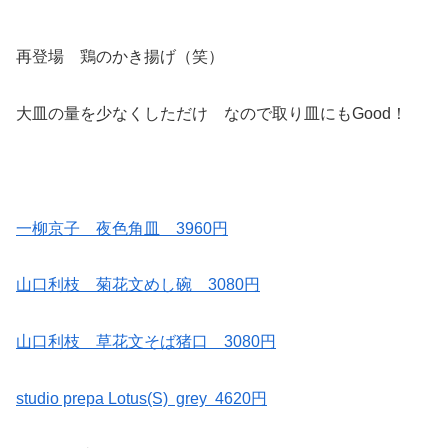
再登場 鶏のかき揚げ（笑）
大皿の量を少なくしただけ なので取り皿にもGood！
一柳京子 夜色角皿 3960円
山口利枝 菊花文めし碗 3080円
山口利枝 草花文そば猪口 3080円
studio prepa Lotus(S) grey 4620円