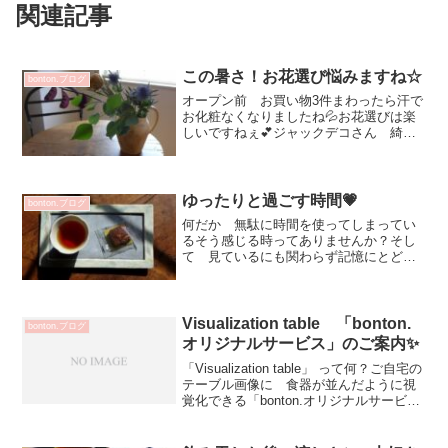
関連記事
この暑さ！お花選び悩みますね☆
bonton.ブログ
オープン前 お買い物3件まわったら汗で
お化粧なくなりましたね💦お花選びは楽
しいですねぇ💕ジャックデコさん 綺麗
な色のお花も沢山ありましたが！今回
は えんどう豆みたいの最初に選び あ
ざみ黄色いお花 ユーカリと組み合わせ
てみました^^来週8/2...
ゆったりと過ごす時間💗
bonton.ブログ
何だか 無駄に時間を使ってしまってい
るそう感じる時ってありませんか？そし
て 見ているにも関わらず記憶にとどま
ってない💦ゆったりと過ごす時間は必要
ですね^^美味しいお料理とうつわって気
持ちが豊かになりますね改めて感じてい
ます！そうおっしゃって...
Visualization table 「bonton.
bonton.ブログ
オリジナルサービス」のご案内✨
「Visualization table」 って何？ご自宅の
テーブル画像に 食器が並んだように視
覚化できる「bonton.オリジナルサービ
ス」です✨店頭商品やオンライン画像の
作品自宅のテーブルに並べたらサイズ感