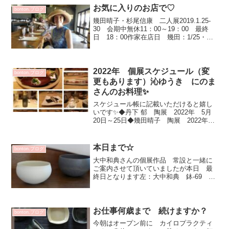
丹下 郁 さん松平彩子さん渡邉陽子さん
お気に入りのお店で♡
bonton.ブログ
季節を感じるう...
幾田晴子・杉尾信康 二人展2019.1.25-
30 会期中無休11：00～19：00 最終
日 18：00作家在店日 幾田：1/25・
26 杉尾：1/25シドニーに行くと必ずよ
るアクセサリーショップ今回はこちらの
ピアスを求めました♡繊細だけど...
2022年 個展スケジュール（変
bonton.ブログ
更もあります）沁ゆうき にのま
さんのお料理✨
スケジュール帳に記載いただけると嬉し
いです✨◆丹下 郁 陶展 2022年 5月
20日～25日◆幾田晴子 陶展 2022年
7月 8日～13日◆食いしん坊の食卓 企画
展 2022年 8月19日～24日参加作家：
サブロウ・矢尾板克則・山口利枝・...
本日まで☆
bonton.ブログ
大中和典さんの個展作品 常設と一緒に
ご案内させて頂いていましたが本日 最
終日となります左：大中和典 鉢-69
5400円右：大中和典 鉢-35 9720円左：
大中和典 鉢-68 2700円右上：大中和
典 皿-64 3240円右下：大中和典 ...
お仕事何歳まで 続けますか？
bonton.ブログ
今朝はオープン前に カイロプラクティ