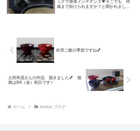
ックで身体メンテナンス💗そこでも 何
歳まで続けられますか？と聞かれました
最近よく聞かれるのです^^漠然と70歳ま
でかなと思っています後11年と少し あ
っという間だ難しく捉えず さらりとこ
なして行きたい（生...
松茸ご飯の季節ですね💕
土田和茂さんの作品 届きました💕 個
展は9/6（金）初日です✨
ホーム
bonton.ブログ