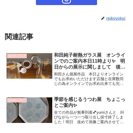
reikoyokoi
関連記事
和田純子耐熱ガラス展 オンライ
bonton.ブログ
ンでのご案内本日11時より✨ 明
日からの展示に関しまして 後ほ
どご案内☆
和田さん個展作品 本日よりオンライン
でもお求めいただけます店舗と在庫数同
じの為オンラインでお求め出来ても完売
の場合がございますご理解の程よろしく
お願いいたします作品数とても少なくな
っておりますがお楽しみいただければ嬉
季節を感じるうつわ展 ちょこっ
bonton.ブログ
しいです💕サイズ表記させ...
とご案内✨
全ての作品が無事到着💕yumiさんと 叫
びながら一つ一つ取り出し採寸終了しま
した！明日 改めて画像ご案内させてい
ただきますちょこっとだけですが 季節
とHappy感じてください♡大野素子さん