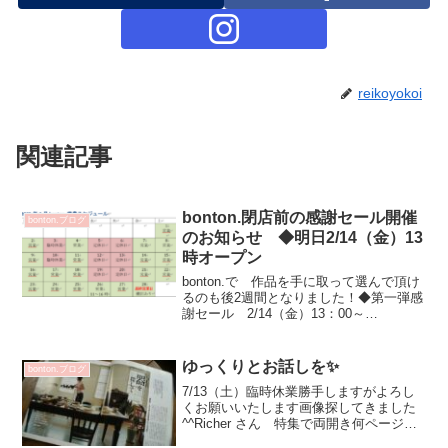
reikoyokoi
関連記事
bonton.閉店前の感謝セール開催
bonton.ブログ
のお知らせ ◆明日2/14（金）13
時オープン
bonton.で 作品を手に取って選んで頂け
るのも後2週間となりました！◆第一弾感
謝セール 2/14（金）13：00～
2/18（火）18:0030％～最大70％OFF常設
作品 そして懐かしい作品までご案内し
ています✨📌お支払いは現金のみとさ...
ゆっくりとお話しを✨
bonton.ブログ
7/13（土）臨時休業勝手しますがよろし
くお願いいたします画像探してきました
^^Richer さん 特集で両開き何ページも
掲載くださってまだ会社員時代のスー