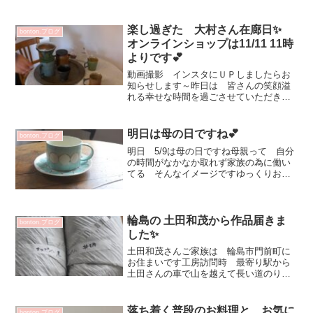
ツ そしてヒール履いてました懐かしい
✨この時の掲載をご覧になってからのお
客さま♡沖澤...
楽し過ぎた 大村さん在廊日✨
bonton.ブログ
オンラインショップは11/11 11時
よりです💕
動画撮影 インスタにＵＰしましたらお
知らせします～昨日は 皆さんの笑顔溢
れる幸せな時間を過ごさせていただきま
した！美味しい 楽しい お好きなカッ
プを選んでいただき大村さんが珈琲を淹
れて 注いでくれるエトネさんの焼菓子
明日は母の日ですね💕
bonton.ブログ
と一緒に♡使い心地確認で...
明日 5/9は母の日ですね母親って 自分
の時間がなかなか取れず家族の為に働い
てる そんなイメージですゆっくりお茶
を愉しんだり美味しいものを うつわを
変えて楽しむ！そんな時間 もって欲し
いですねカーネーションも 最近は色々
な種類ありますねお洒...
輪島の 土田和茂から作品届きま
bonton.ブログ
した✨
土田和茂さんご家族は 輪島市門前町に
お住まいです工房訪問時 最寄り駅から
土田さんの車で山を越えて長い道のりで
したテレビの映像を見ているとどうなっ
てしまっているのか？ご家族5人全員無事
のメッセージを受け取った時は本当に嬉
落ち着く普段のお料理と お気に
bonton.ブログ