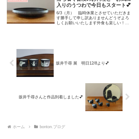
しかったです！しかしま...
入りのうつわで今日もスタート💕
6/3（月） 臨時休業とさせていただきま
す勝手して申し訳ありませんどうぞよろ
しくお願いいたします外食も楽しい！
美味しい！のですがお家でゆっくり 普
段のお料理で食事何てことないお料理
も うつわの力で数倍美味しそうになり
ます💕増渕篤宥さんのカ...
坂井千尋 展 明日12/8より💕
坂井千尋さんと作品到着しました💕
ホーム
bonton.ブログ