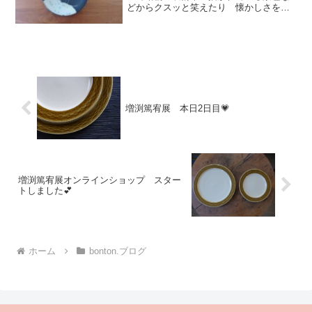
どからクスッと笑えたり 懐かしさを感
じたり 元気も受け取ります💗1枚1枚描
かれているので 同じ図柄でも表情微妙
にちがったり選ぶ楽しさ倍増です！✨目
が可愛い💕坂井千尋 展...
増渕篤宥展 本日2日目💗
増渕篤宥展オンラインショップ スター
トしました💕
ホーム
bonton.ブログ