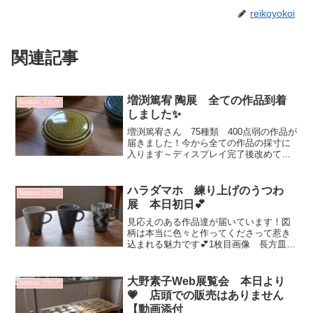
reikoyokoi
関連記事
増渕篤宥 陶展 全ての作品到着
bonton.ブログ
しました✨
増渕篤宥さん 75種類 400点弱の作品が
届きました！今から全ての作品の採寸に
入ります～ディスプレイ完了後改めてご
案内させていただきますが少し ご案内
です黒と白のシックでカッコいい （ト
クサ・ムギワラ・ステッチ）はアイテ
ハラダマホ 練り上げのうつわ
bonton.ブログ
ム サイズ違いなど迷...
展 本日初日💕
見応えのある作品達が届いています！図
柄は本当に色々と作ってくださって惹き
込まれる魅力です💕1枚目画像 長方皿
青写真ハラダマホ 練り上げのうつわ展
2019年９月27日（金）～30日（月）11：
00～19：00 最終日18：00 会期中無休
大野素子Web展覧会 本日より
bonton.ブログ
作...
💗 店頭での販売はありません
【動画添付