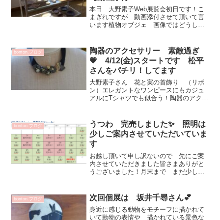
本日 大野素子Web展覧会初日です！こ
まぎれですが 動画添付させて頂いて言
います植物オブジェ 画像ではどうして
も伝わりにくくbonton.逆光で少し見えず
らいかと思いますすみません！画像は
こちら動画見にくい所もありますが楽し
陶器のアクセサリー 素敵過ぎ
bonton.ブログ
んでいただけた...
💗 4/12(金)スタートです 松平
さんをパチリ！してます
大野素子さん 花と実の首飾り （リボ
ン）エレガントなワンピースにもカジュ
アルにTシャツでも似合う！陶器のアクセ
サリー 全て一点ものです！鳥と実のピ
アスのピアス（両耳）大野さん 片耳の
みもあり 組み合わせお楽しみください
うつわ 完売しました✨ 照明は
bonton.ブログ
首飾り・ピアス・イヤリ...
少しご案内させていただいていま
す
お越し頂いて申し訳ないので 先にご案
内させていただきました皆さまありがと
うございました！月末まで まだ少し営
業していますのでお近くにいらした際に
はお話ししにいらしてください～💕お待
ちしております
次回個展は 坂井千尋さん💕
bonton.ブログ
身近に感じる動物をモチーフに描かれて
いて動物の表情や 描かれている景色な