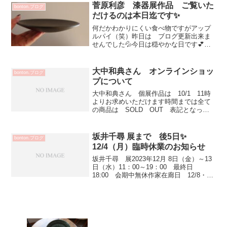
届いていますよ...
菅原利彦 漆器展作品 ご覧いた
bonton.ブログ
だけるのは本日迄です✨
何だかわかりにくい食べ物ですがアップ
ルパイ（笑）昨日は ブログ更新出来ま
せんでした💦今日は穏やかな日です💕菅
原利彦 漆器展作品ご案内は本日迄とな
ります21土器皿（錫茶）12100円色味が
とっても素敵です✨中椀（黒×内象牙）
大中和典さん オンラインショッ
bonton.ブログ
14300円中椀（...
プについて
大中和典さん 個展作品は 10/1 11時
よりお求めいただけます時間までは全て
の商品は SOLD OUT 表記となって
います抜けている画像は後ほどUPします
9/30 台風の影響により臨時休業とさせ
て頂いております
坂井千尋 展まで 後5日✨
bonton.ブログ
12/4（月）臨時休業のお知らせ
坂井千尋 展2023年12月 8日（金）～13
日（水）11：00～19：00 最終日
18:00 会期中無休作家在廊日 12/8・9
静かに冬の訪れを感じる季節 ランプシ
ェードからの優しい光モノトーンの世界
に描かれた森や動物たちが 日々の暮ら...