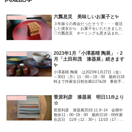
六瓢息災 美味しいお菓子と✨
bonton.ブログ
３年振りの再会だったそうで・・・復活
した彼女から お菓子をいただきました
♡六瓢息災 ネーミングも惹き込まれま
すが美味しいですよね💕菅原さんの角ト
レー 色違いで遊ぶ （笑昨日定休日父
月命日で お寺さんに自宅でお経を唱え
ていただきその後 bon...
2023年1月「小澤基晴 陶展」・2
bonton.ブログ
月「土田和茂 漆器展」続きます
✨
小澤基晴 陶展 は2023年1月27日（金）
～30日（月）11：00～19：00 最終日18
時まで作家全日程在廊1/27&28 事前予約
が必要です事前予約方法はこちらから
1/29＆30 自由に入店いただけます（状
況により 入場制限があります...
菅原利彦 漆器展 明日11/9より
bonton.ブログ
☆
菅原利彦 漆器展2018.11.9~14 会期中
無休11：00~19：00 最終日18：00作家
在店日 11/9（12：30~）11/10（17：30
迄）いよいよ明日からです～💕お箸は長
さが23㎝と21㎝ 届いています利休箸も