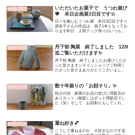
いただいたお菓子で うつわ遊び
bonton.ブログ
💗 本日企画展3日目です☆
日々を愉しむうつわ展 本日3日目です☆
原依子さんの作品は 扇子1本となってお
ります昨日 人間ドック帰りのいつもキ
ュートなお客さまからいただいたお菓子
を色々と盛り付けてみました💗1枚目画像
は 菅原さんの角トレーに山田晶さんの
丹下郁 陶展 終了しました 12/9
bonton.ブログ
カップお菓子を原稔...
迄ご覧いただけます✨
丹下郁 陶展 終了しましたお運びくださ
った皆さまオンラインショップご利用く
ださった皆さまありがとうございました
✨丹下郁さん 楽しい作品 幅広く届け
ていただきありがとうございました💕引
き続き 12/9（月）までご覧いただけま
数十年振りの「お顔そり」✨
bonton.ブログ
すこの機会に是非！...
幼少の頃 家業のお店の並びに理髪店が
ありカット（散髪）はずっと理髪店でし
た（笑）そして お顔剃りもしてくれる
（洋楽も教えてくれました^^）瀬戸物屋
⇒レコード店⇒自動車修理店⇒靴屋⇒散
髪屋だったと思う・・・お顔そり ずっ
と気になっていたのです...
重ね好き💕
bonton.ブログ
こうして重ねるのが 大好きなのです花