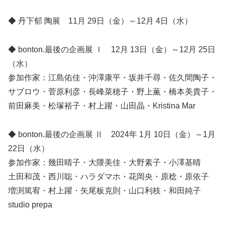
◆ 丹下郁 陶展 11月 29日（金）～12月 4日（水）
◆ bonton.最後の企画展 Ⅰ 12月 13日（金）～12月 25日
（水）
参加作家：江島佑佳・沖澤康平・坂井千尋・佐久間陶子・
サブロウ・菅原利彦・長峰菜穂子・野上薫・橋本美貴子・
前田麻美・松塚裕子・村上躍・山田晶・Kristina Mar
◆ bonton.最後の企画展 Ⅱ 2024年 1月 10日（金）～1月
22日（水）
参加作家：幾田晴子・大隈美佳・大野素子・小澤基晴
土田和茂・西川聡・ハラダマホ・花岡央・原稔・原依子
増渕篤宥・村上躍・矢尾板克則・山口利枝・和田純子
studio prepa