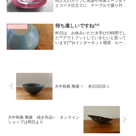
岡さんのカップに前菜や冷製スープ次々
とコース仕立てに テーブルで盛り付け
るあまり席を立たずにおしゃべりに参加
しながらゲストとお話しできるものね✨
凄いお料理じゃなくても お洒落におも
てなし感出る(^^)v山...
待ち遠しいですね^^
bonton.ブログ
昨日は お休みいただき学びの時間でし
た^^アウトプットしていきたいと思って
います(^^)vインターネット環境 ルータ
ー変えたら不都合続出あーお手上げ菅原
利彦さんの作品 お問合せいただいてい
ますのでDM作品で届いている作品をご案
内していますギ...
大中和典 陶展 ✨ 本日3日目☆
大中和典 陶展 傾き作品✨ オンライン
ショップは明日より