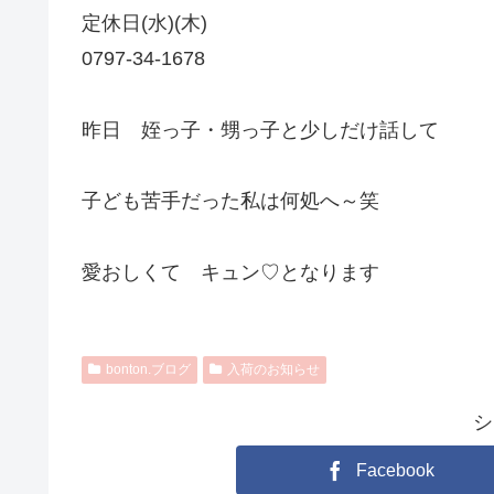
定休日(水)(木)
0797-34-1678
昨日 姪っ子・甥っ子と少しだけ話して
子ども苦手だった私は何処へ～笑
愛おしくて キュン♡となります
bonton.ブログ
入荷のお知らせ
シ
Facebook