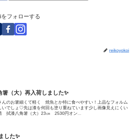
okoiをフォローする
reikoyokoi
角箸（大）再入荷しました✨
さんのお箸細くて軽く 焼魚とか特に食べやすい！上品なフォルム
しいでしょ♡先は漆を何回も塗り重ねています少し画像見えにくい
拭漆八角箸（大）23㎝ 2530円オン...
ました✨