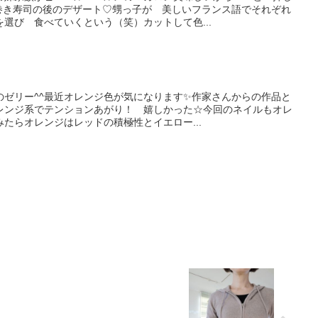
巻き寿司の後のデザート♡甥っ子が 美しいフランス語でそれぞれ
選び 食べていくという（笑）カットして色...
のゼリー^^最近オレンジ色が気になります✨作家さんからの作品と
レンジ系でテンションあがり！ 嬉しかった☆今回のネイルもオレ
みたらオレンジはレッドの積極性とイエロー...