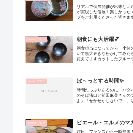
リアルで個展開催が出来ない
が実現した個展！楽しかったで
プをご利用くださった皆さまあ
朝食にも大活躍💕
bonton.ブログ
朝食担当になってから 小鉢
いて黒大豆きな粉かけてみた
変えてますカットしたフルーツ
ぼ～っとする時間✨
bonton.ブログ
時間たっぷりあるのに バタ
のそば猪口と前田麻美さんの
よ」「せかせかしないで～」ゆ
ピエール・エルメのマカ
bonton.ブログ
昨日 フランスから一時帰国