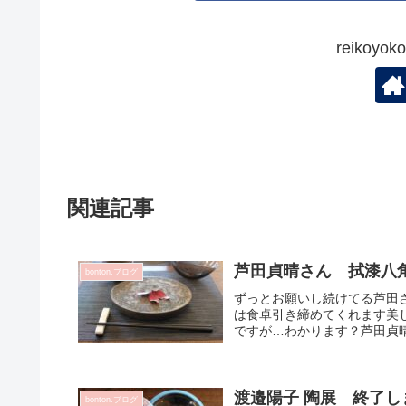
reikoy
関連記事
芦田貞晴さん 拭漆八
bonton.ブログ
ずっとお願いし続けてる芦田
は食卓引き締めてくれます美
ですが…わかります？芦田貞晴 
渡邉陽子 陶展 終了し
bonton.ブログ