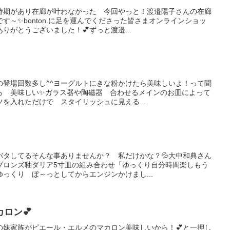
時期があり在廊が叶わなかった 今回やっと！渡邉陽子さんの在廊
す～✨bonton.に足を運んでくださった皆さまオンラインショッ
りがとうございました！💕ずっと渡邉...
の登場回数多し^^ヨーグルトにきな粉かけたら美味しいよ！って聞
ら 美味しい✨ガラス器や陶磁器 合わせるメインのお皿によって
を入れただけで スタイリッシュに見える...
バタしてるそんな事ありませんか？ 私だけかな？💦大中和典さん
ブロンズ釉ダリア5寸皿の組み合わせ「ゆっくり自分時間楽しもう
っくり ぼ～っとしてからエンジンかけまし...
ロン💕
の妹家族がピエール・エルメのマカロン美味しいから！💕と一押し