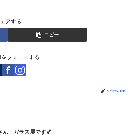
ェアする
コピー
okoiをフォローする
reikoyokoi
ん ガラス展です💕