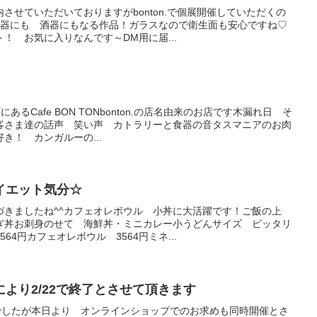
させていただいておりますがbonton.で個展開催していただくの
花器にも 酒器にもなる作品！ガラスなので衛生面も安心ですね♡
！ お気に入りなんです～DM用に届...
にあるCafe BON TONbonton.の店名由来のお店です木漏れ日 そ
客さま達の話声 笑い声 カトラリーと食器の音タスマニアのお肉
き！ カンガルーの...
イエット気分☆
づきましたね^^カフェオレボウル 小丼に大活躍です！ご飯の上
ぎ丼お刺身のせて 海鮮丼・ミニカレー小うどんサイズ ピッタリ
64円カフェオレボウル 3564円ミネ...
より2/22で終了とさせて頂きます
催でしたが本日より オンラインショップでのお求めも同時開催とさ