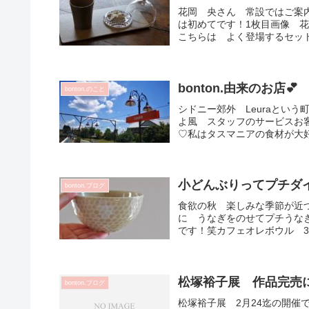
花岡 央さん 常設ではご案内
は初めてです！1枚目画像 
こちらは よく登場するセット
bonton.由来のお店💕
bonton.のこと
シドニー郊外 Leuraという町
よ風 スタッフのサービスお
♡私はタスマニアの食材が大好
小どんぶりってプチダ
bonton.ブログ
食欲の秋 楽しみな季節が近
に うなぎをのせてプチうな
です！笑カフェオレボウル 35
松塚裕子展 作品完売に
bonton.ブログ
松塚裕子展 2月24迄の開