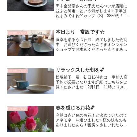
田中金盛堂さんの干支せんべいが店頭に
並ぶと師走～という気がします✨来年は
ねずみですね^^カップ（S) 3850円 /
plate 12㎝ 2200円大好きな阿闍梨餅♡
cup(S) 3850円 ソーサー 2200円ねずみ
～（笑）お皿のサイズ...
本日より 常設です☆
bonton.ブログ
食卓を彩るうつわ展 終了しました会期
中 お運びくださった皆さまオンライン
ショップでお求めくださった皆さまあり
がとうございます☆ご参加下さった ６
名の作り手の皆さま素敵な作品 届けて
いただきありがとうございました！店頭
で引き続きご覧いただける...
リラックスした朝を💕
bonton.ブログ
松塚裕子 展 初日16時迄は 事前入店
予約が必要となります詳細はこちらをご
覧くださいませ 2月1日 11時よりメー
ル受付です 送信先メールアドレスな
ど お間違えのないようお願いします
☆ お月さま 綺麗でしたね🌕週末なの
で ゆっくりと朝を迎え...
春を感じるお花💕
bonton.ブログ
今朝は赤い色のお花！と決めていたので
アネモネ を選びました✨桜の枝ものも
ありましたあら！暖房を少しいれたら
一気に開きました💗花器は studio prepa
5720円松塚裕子さんの個展 初日16時ま