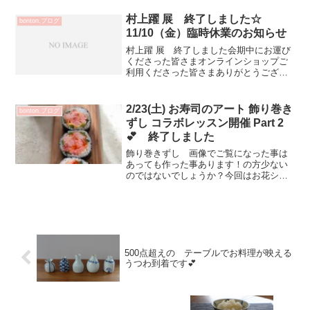
では事前ご予約が必要となります詳細は
こ...
村上躍 展 終了しました☆
bonton.ブログ
11/10（金）臨時休業のお知らせ
村上躍 展 終了しました会期中にお運び
くださった皆さまオンラインショップご
利用くださった皆さまありがとうござい
ました✨村上躍さん 個展開催させてい
ただきありがとうございました✨📌明
日 11/10（金）臨時休業とさせていただ
2/23(土) お寿司のアート 飾り巻き
bonton.ブログ
きます勝手しますが...
ずし コラボレッスン開催 Part 2
💕 終了しました
飾り巻きずし 画像でご覧になった事は
あっても作った事あります！の方少ない
のではないでしょうか？今回はお花シリ
ーズ バラと黄色いお花です！飾り巻き
寿司とは？季節柄やかわいい柄など切っ
たら絵が出る作って楽しく食べて喜ばれ
るお寿司のアートです💕切...
500点超えの テーブルでお料理が映える
うつわ到着です💕