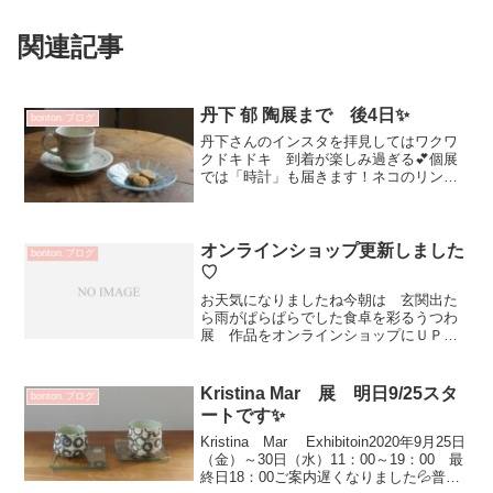
関連記事
丹下 郁 陶展まで 後4日✨
bonton.ブログ
丹下さんのインスタを拝見してはワクワ
クドキドキ 到着が楽しみ過ぎる💕個展
では「時計」も届きます！ネコのリング
ホルダー 画像では白と黒のネコでした
今から金のブーツを履かせますって^^
楽しみ～丹下さん お茶目やから楽しい
作品から癒される作品な...
オンラインショップ更新しました
bonton.ブログ
♡
お天気になりましたね今朝は 玄関出た
ら雨がぱらぱらでした食卓を彩るうつわ
展 作品をオンラインショップにＵＰし
ました図柄が一つずつちがったりするの
で店舗でご覧いただくみたいに 楽しん
で頂きたいとそう思って パチパチ撮影
Kristina Mar 展 明日9/25スタ
bonton.ブログ
していたらすっごいボリュ...
ートです✨
Kristina Mar Exhibitoin2020年9月25日
（金）～30日（水）11：00～19：00 最
終日18：00ご案内遅くなりました💦普段