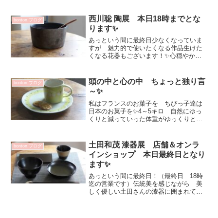
使いのうつわから お酒を楽しむぐい吞
み空間を楽しんでいただけるボトルなど
が届いています...
西川聡 陶展 本日18時までとな
bonton.ブログ
ります✨
あっという間に最終日少なくなっていま
すが 魅力的で使いたくなる作品生けた
くなる花器もございます！✨心穏やか
に ウキッとするのですよ（笑）💕黒銀
彩 ドラ鉢‐11 13200円昨夜は久しぶり
のポテトサラダでした 盛り付けたら似
頭の中と心の中 ちょっと独り言
bonton.ブログ
合う！お客さまがお...
～✨
私はフランスのお菓子を ちびっ子達は
日本のお菓子を✨4～5キロ 自然にゆっ
くりと減っていった体重がゆっくりと戻
って行きそうです（笑）自分改革という
には大袈裟だけど💦捨てて流す作業を心
掛けているのですが今朝 頭の中と心の
土田和茂 漆器展 店舗＆オンラ
bonton.ブログ
中は別物なのか？と・・...
インショップ 本日最終日となり
ます✨
あっという間に最終日！（最終日 18時
迄の営業です）伝統美を感じながら 美
しく優しい土田さんの漆器に囲まれて過
ごさせていただきました💕昨日も 実際
に見てみたいとおっしゃるお客さまがい
らっしゃいました✨年齢層もまちまち