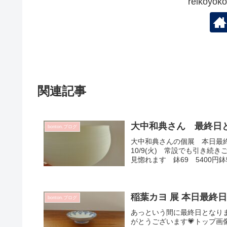
reikoy
関連記事
大中和典さん 最終日
bonton.ブログ
大中和典さんの個展 本日最終
10/9(火) 常設でも引き
見惚れます 鉢69 5400円鉢5
稲葉カヨ 展 本
bonton.ブログ
あっという間に最終日となり
がとうございます💗トップ画