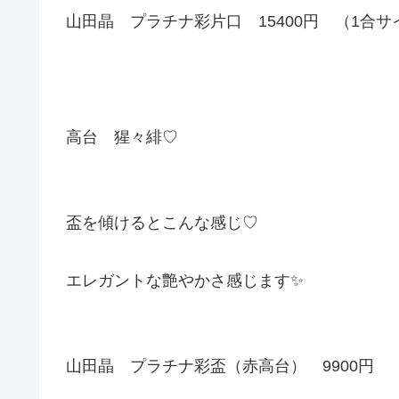
山田晶 プラチナ彩片口 15400円 （1合サイ
高台 猩々緋♡
盃を傾けるとこんな感じ♡
エレガントな艶やかさ感じます✨
山田晶 プラチナ彩盃（赤高台） 9900円