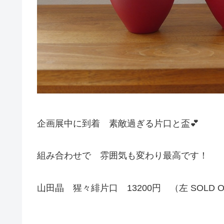
企画展中に到着 素敵過ぎる片口と盃💕
組み合わせで 雰囲気も変わり最高です！
山田晶 猩々緋片口 13200円 （左 SOLD O