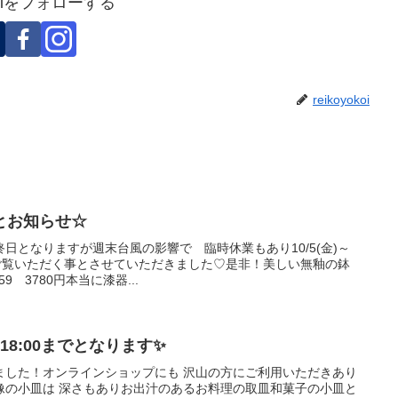
okoiをフォローする
reikoyokoi
とお知らせ☆
日となりますが週末台風の影響で 臨時休業もあり10/5(金)～
続きご覧いただく事とさせていただきました♡是非！美しい無釉の鉢
9 3780円本当に漆器...
日最終日18:00までとなります✨
ました！オンラインショップにも 沢山の方にご利用いただきあり
像の小皿は 深さもありお出汁のあるお料理の取皿和菓子の小皿と