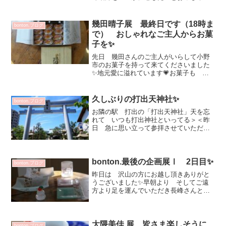
方お祝いのお品に選ばれる方皆さん色々
で それぞれのこだわりを お持ちです
✨ トップ画像坐鉢 4.5寸 深
幾田晴子展 最終日です（18時ま
bonton.ブログ
11880円まる椀 11...
で） おしゃれなご主人からお菓
子を✨
先日 幾田さんのご主人がいらして小野
市のお菓子を持って来てくださいました
✨地元愛に溢れています💗お菓子も お
料理も フルーツもOK！ テーブルがカ
ッコ良くなりますね^^白瓷面取高台皿
5720円1枚目画像と同じセットですが下に
久しぶりの打出天神社✨
bonton.ブログ
敷くもので 雰...
お隣の駅 打出の「打出天神社」天を忘
れて いつも打出神社といってる＞＜昨
日 急に思い立って参拝させていただき
ましたこちらの神社が纏われる 空気感
が大好き快晴ーでしたGW 今日が最終日
ですね芍薬 他の二輪も 開き始めまし
た💕bonton.オン...
bonton.最後の企画展Ⅰ 2日目✨
bonton.ブログ
昨日は 沢山の方にお越し頂きありがと
うございました✨早朝より そしてご遠
方より足を運んでいただき長峰さんと
も 皆さん楽しそうにお話しされている
様子を嬉しく拝見していました💕点数制
限をさせていただいたり会計にお時間い
ただき 申し訳ありませんで...
大隈美佳 展 皆さま楽しそうに
bonton.ブログ