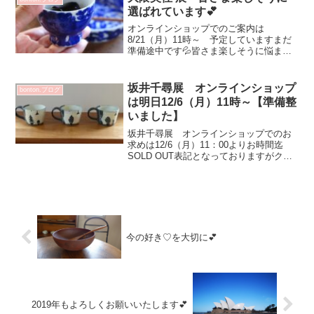
選ばれています💕
オンラインショップでのご案内は
8/21（月）11時～ 予定していますまだ
準備途中です💦皆さま楽しそうに悩まれ
て決めたけど やっぱりこっち？ いや
こっち楽しい時間を過ごして頂いており
ます💕そしてお久しぶりです！ のお客
坂井千尋展 オンラインショップ
bonton.ブログ
さまも多くまたまた嬉しい...
は明日12/6（月）11時～【準備整
いました】
坂井千尋展 オンラインショップでのお
求めは12/6（月）11：00よりお時間迄
SOLD OUT表記となっておりますがクリ
ックしていただくと画像色々とご覧いた
だけます店舗と在庫数が同じの為オンラ
インショップでお求め出来ても完売の場
合がございま...
今の好き♡を大切に💕
2019年もよろしくお願いいたします💕