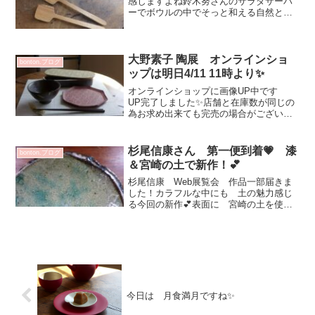
感じますよね鈴木努さんのサラダサーバ
ーでボウルの中でそっと和える自然と笑
みがこぼれます～💕鈴木努 サラダサー
バーセット 4950円（くるみ）一柳京
子 アイボリー 鉢 9240円鈴木さんの
作品 一柳さんの作...
大野素子 陶展 オンラインショ
bonton.ブログ
ップは明日4/11 11時より✨
オンラインショップに画像UP中です
UP完了しました✨店舗と在庫数が同じの
為お求め出来ても完売の場合がございま
すご理解ご了承くださいませ☆お時間ま
でSOLD OUT 表記となっていますが
画像ご覧いただけますオンラインショッ
杉尾信康さん 第一便到着💗 漆
bonton.ブログ
プはこちらから♡大...
＆宮崎の土で新作！💕
杉尾信康 Web展覧会 作品一部届きま
した！カラフルな中にも 土の魅力感じ
る今回の新作💕表面に 宮崎の土を使い
貫入には漆を施した 新作です💕杉尾さ
んのカラフルな色使いと 自然の力が溶
け合った驚きもあり 眺めていると親近
感感じ優しい気持ちと ...
今日は 月食満月ですね✨