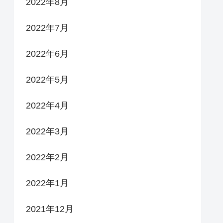
2022年8月
2022年7月
2022年6月
2022年5月
2022年4月
2022年3月
2022年2月
2022年1月
2021年12月