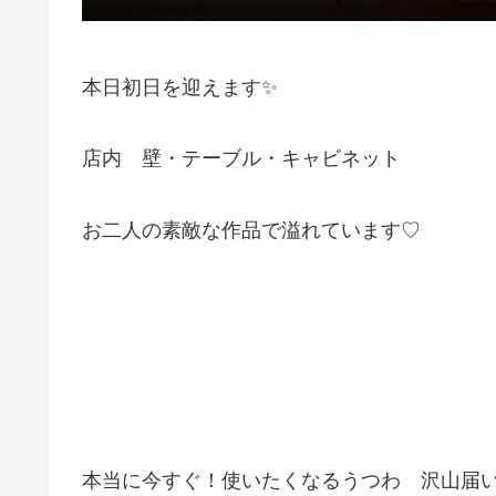
本日初日を迎えます✨
店内 壁・テーブル・キャビネット
お二人の素敵な作品で溢れています♡
本当に今すぐ！使いたくなるうつわ 沢山届いてい