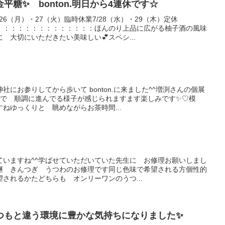
糖✨ bonton.明日から4連休です☆
26（月）・27（火）臨時休業7/28（水）・29（木）定休
：：：：：：：：：：：：：：ほんのり上品に広がる柚子酒の風味
 大切にいただきたい美味しい💕スペシ...
にお参りしてから歩いて bonton.に来ました^^増渕さんの個展
話で 順調に進んでる様子が感じられますます楽しみです✨♡模
ねゆっくりと 眺めながらお茶時間...
ていますね^^学ばせていただいていた先生に お修理お願いしまし
継 きんつぎ うつわのお修理です同じ色味で希望される方個性的
されるかたどちらも オンリーワンのうつ...
つもと違う環境に豊かな気持ちになりました✨