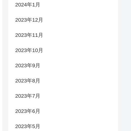
2024年1月
2023年12月
2023年11月
2023年10月
2023年9月
2023年8月
2023年7月
2023年6月
2023年5月