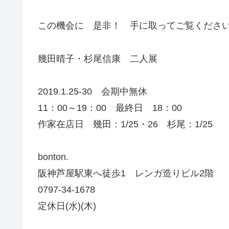
この機会に 是非！ 手に取ってご覧くださ
幾田晴子・杉尾信康 二人展
2019.1.25-30 会期中無休
11：00～19：00 最終日 18：00
作家在店日 幾田：1/25・26 杉尾：1/25
bonton.
阪神芦屋駅東へ徒歩1 レンガ造りビル2階
0797-34-1678
定休日(水)(木)