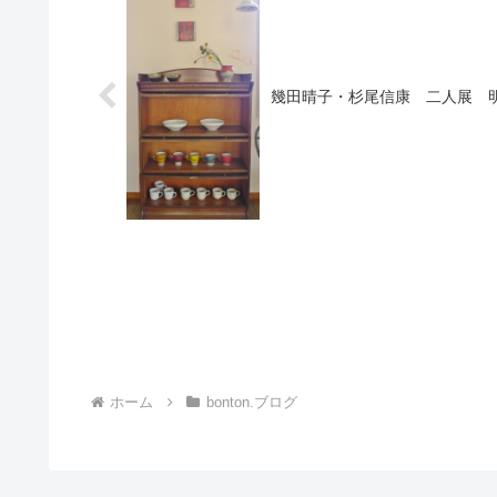
幾田晴子・杉尾信康 二人展 明
ホーム
bonton.ブログ