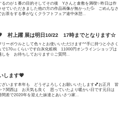
するのが１番の目的そしてその後 Yさんと倉敷を満喫✨昨日は作
させていただきました他の方の作品画像が無かった💦 ごめんなさ
お茶をする事がなくクラフトフェア途中休憩...
 村上躍 展は明日10/22 17時までとなります☆
フリーボウルとして色々とお使いいただけます^^手に持つと小さく
で170㏄くらいです白灰化粧椀 11000円オンラインショップは
しを お待ちしております☆ご質問...
いします💗
ございます本年も どうぞよろしくお願いいたします💕お正月 皆
か？関西は お天気も良く 思っていたより暖かい日です元日は
差で2020年を迎えた妹達とあいさつ家...