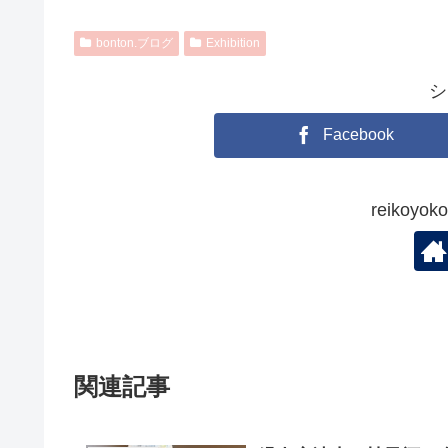
bonton.ブログ
Exhibition
シ
Facebook
reikoy
関連記事