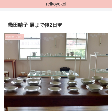
reikoyokoi
幾田晴子 展まで後2日💗
bonton.ブログ