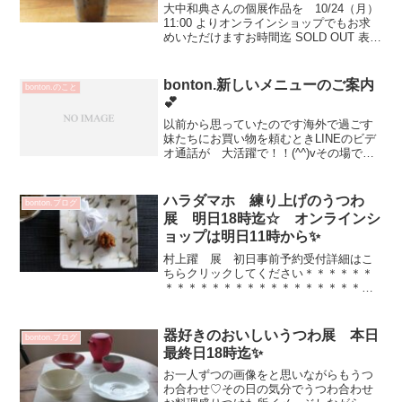
大中和典さんの個展作品を 10/24（月）
11:00 よりオンラインショップでもお求
めいただけますお時間迄 SOLD OUT 表記
となっていますが画像ご覧いただけます
移動中やほっと一息時間にご覧いただけ
たら嬉しいです☆オンラインショップ開
bonton.新しいメニューのご案内
bonton.のこと
始...
💕
以前から思っていたのです海外で過ごす
妹たちにお買い物を頼むときLINEのビデ
オ通話が 大活躍で！！(^^)vその場で
商品の見たい部分を確認できる！色や質
感がわかりやすい！ショップ店員さんに
その場で確認できる雑貨などの仕入れは
ハラダマホ 練り上げのうつわ
bonton.ブログ
この方法も取り...
展 明日18時迄☆ オンラインシ
ョップは明日11時から✨
村上躍 展 初日事前予約受付詳細はこ
ちらクリックしてください＊＊＊＊＊＊
＊＊＊＊＊＊＊＊＊＊＊＊＊＊＊＊＊＊
＊＊＊＊＊＊＊ハラダマホさんの個展
は 明日25日（月）18時までとなります
マホさんファンの皆さまに とっても楽
器好きのおいしいうつわ展 本日
bonton.ブログ
しみ喜んでいただいてい...
最終日18時迄✨
お一人ずつの画像をと思いながらもうつ
わ合わせ♡その日の気分でうつわ合わせ