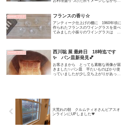
お料理盛りつけた所イメージしながらう
つわ選び楽しい時間ですいつも母がお料
理担当ですが 腰を痛めてお買い物いけ
ないので 私が^^食材選び・メニュー考
フランスの香り☆
bonton.ブログ
える時に うつわイメー...
アンティーク仕上げの棚に 1960年頃に
作られたフランスのワイングラスを並べ
てみました小振りのワイングラスは お
料理盛り付けても素敵です☆今朝お客さ
まとフランスのアンティークのお話しに
なったので買い付けて来たワイングラス
が今日のブログのモデ...
西川聡 展 最終日 18時迄です
bonton.ブログ
✨ パン皿新発見💕
お客さまから とっても素敵な画像が届
きました✨パン皿 平たいものばかり使
っていましたが少し立ち上がりがあって
も使いやすく素敵ですね・・・と メッ
セージが♡本当に素敵💕平じゃないから
トーストの湯気？ 熱がお皿に直接伝わ
らないので焼き立ての食感...
大荒れの朝 クルムティオさんピアスオ
ンラインにUPしました💗