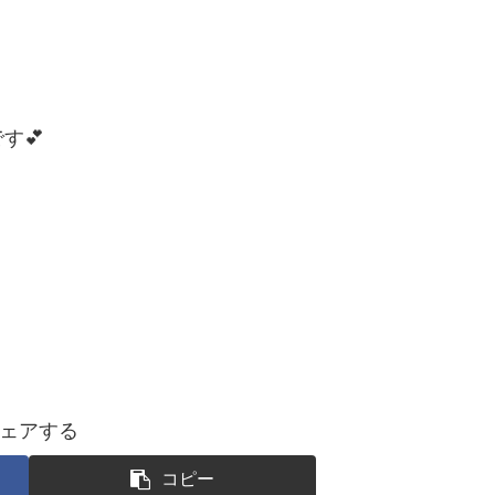
す💕
ェアする
コピー