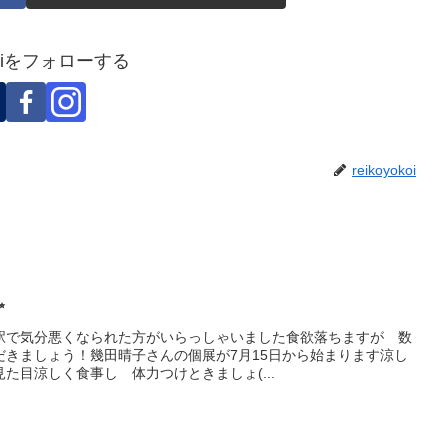
okoiをフォローする
reikoyokoi
✨
も駅で気分悪くなられた方がいらっしゃいました食欲落ちますが 数
だきましょう！幾田晴子さんの個展が7月15日から始まります涼し
た目涼しく食事し 体力つけときましょ(...