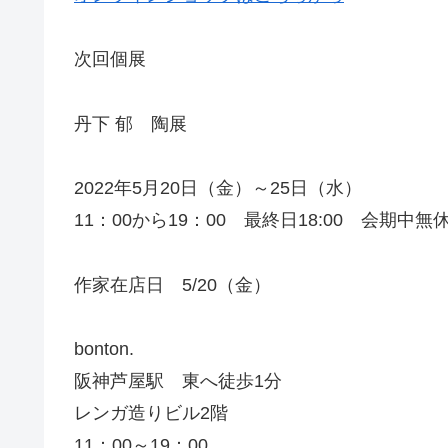
次回個展
丹下 郁 陶展
2022年5月20日（金）～25日（水）
11：00から19：00 最終日18:00 会期中無
作家在店日 5/20（金）
bonton.
阪神芦屋駅 東へ徒歩1分
レンガ造りビル2階
11：00～19：00