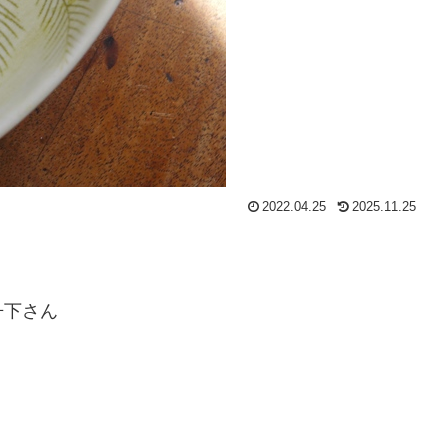
2022.04.25
2025.11.25
丹下さん