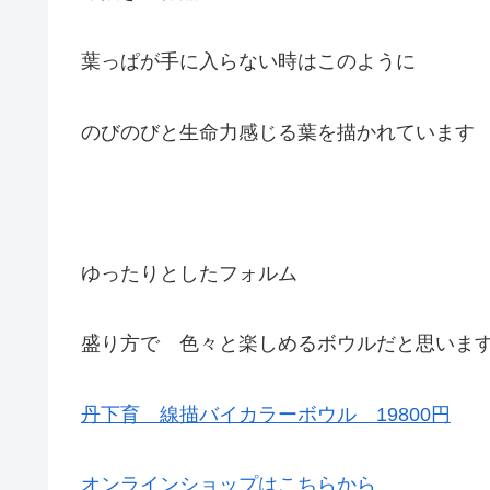
葉っぱが手に入らない時はこのように
のびのびと生命力感じる葉を描かれています
ゆったりとしたフォルム
盛り方で 色々と楽しめるボウルだと思いま
丹下育 線描バイカラーボウル 19800円
オンラインショップはこちらから