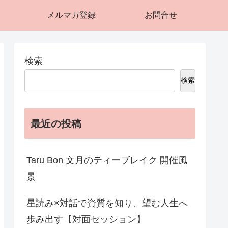
メルマガ登録
お問合せ
検索
検索
最近の投稿
Taru Bon 文月のティーブレイク 開催風
景
星読み×対話で資質を知り、望む人生へ
歩み出す【対面セッション】