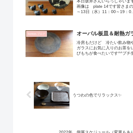
本日坂井さんいらっしゃいます皆さ
画像は plate 14です皆さ
～13日（水）11：00～19：0..
オーバル板皿＆耐熱ガラ
bonton.ブログ
冷房もだけど 冷たい飲み物
ガラスにお気に入りのお茶を
びもちが食べたいです^^プチ
うつわの色でリラックス✨
2022年 個展スケジュール（変更も