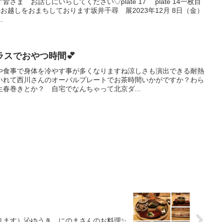
ま お話しにいらしてください♡plate 17 plate 14一枚目
まのお越しをおまちしております坂井千尋 展2023年12月 8日（金）
.
スでおやつ時間💕
や食事で身体を冷やす事が多くなりますね涼しさも演出できる耐熱
いれて西川さんのオーバルプレートでお茶時間いかがですか？わら
生春巻きとか？ 自宅でなんちゃって北京ダ...
あります）沁ゆうき にのまさんのお料理✨