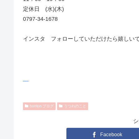
定休日 (水)(木)
0797-34-1678
インスタ フォローしていただけたら嬉しいで
bonton.ブログ
うつわのこと
シ
Facebook