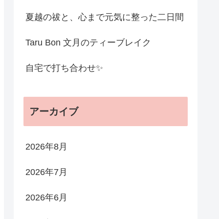
夏越の祓と、心まで元気に整った二日間
Taru Bon 文月のティーブレイク
自宅で打ち合わせ✨
アーカイブ
2026年8月
2026年7月
2026年6月