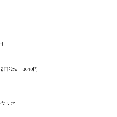
円
楕円浅鉢 8640円
ったり☆