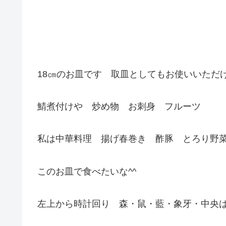
18㎝のお皿です 取皿としてもお使いいただ
鯖煮付けや 炒め物 お刺身 フルーツ
私は中華料理 揚げ春巻き 酢豚 とろり野
このお皿で食べたいな^^
左上から時計回り 森・鼠・藍・象牙・中央