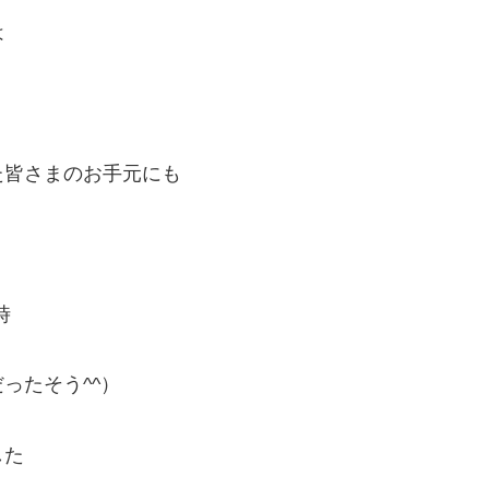
は
た皆さまのお手元にも
時
ったそう^^）
した