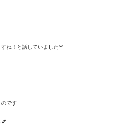
す
ね！と話していました^^
！のです
💕