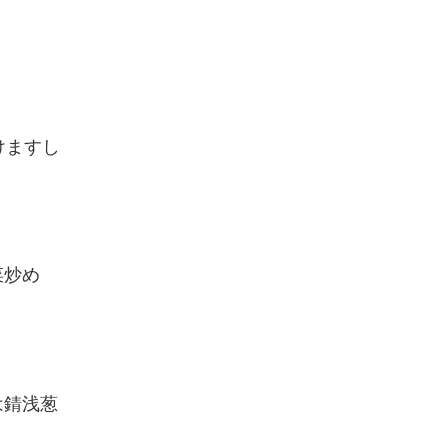
けますし
菜炒め
は錆浅葱