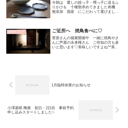
今朝は 愛しの姪っ子・甥っ子に送るふ
りかけを 十種類求めてきました有機
無添加 国産 にこだわって選びました
よ(^^)vご飯大好きなのです お寿司も大
好き 和食好きのフランス人^^バカンス
行けない 春休み（になるのかな？）自
宅で楽しむ実験や...
ご近所へ 焼鳥食べに♡
bonton.ブログ
菅原さんの個展開催中 一緒に焼鳥やさ
んに芦屋の永来権さん ご存知の方も多
いと思います♡美味しいですよね^^美味
しいもの＆うつわ大好きなNさんうつわに
こだわってるお店は間違いない！ 納得
です^^お料理やさんで お取り扱い作家
さんの作品がでてく...
1月臨時休業のお知らせ
小澤基晴 陶展 初日・2日目 事前予約
申し込みスタートしました✨