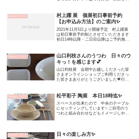
しまれてもgood！どーんと煮込み料理を
盛り付けても💗画像引っ張り出してきま
した（笑）前菜盛り合わせや ワンプレ
村上躍 展 個展初日事前予約
bonton.ブログ
ート料理 パスタデ...
【お申込み方法】のご案内✨
2021年11月5日より開催予定 村上躍展
は初日事前予約制とさせていただきます
初日14時以降・二日目以降はご予約無し
でご覧いただけますが状況によりお待ち
いただく場合がございます村上躍 展
2021年11月5日（金）～10日（水）会期
山口利枝さんのうつわ 日々のウ
bonton.ブログ
中無休11...
キっ！を感じます💕
山口利枝展 会期中お越しくださった皆
さまオンラインショップご利用くださっ
た皆さまありがとうございました💗行き
たかったけど スケジュール合わなかっ
た！是非！手に取ってご覧くださいませ
引き続き店頭でご案内させていただいて
松平彩子 陶展 本日18時迄✨
bonton.ブログ
います☆毎日利枝さんのう...
スペースが出来たので 中央のテーブル
にセッティングしています✨ご自宅のう
つわと組み合わせなどもイメージしやす
いと^^画像一枚目は 和食の食卓イメー
ジですお皿をソーサーにするだけで 華
やかに特別感が出ます✨おもてなしラン
チなどにもgood！だ...
日々の楽しみ方✨
bonton.ブログ