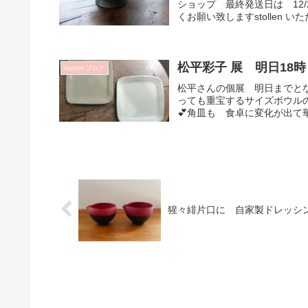
ショップ 最終発送日は 12/
くお願い致しますstollen いただ
松平彩子 展 明日18
bonton.ブログ
松平さんの個展 明日までと
っても重宝するサイズボウル
💕角皿も 食卓に変化が出て華
猩々緋片口に 自家製ドレッシン