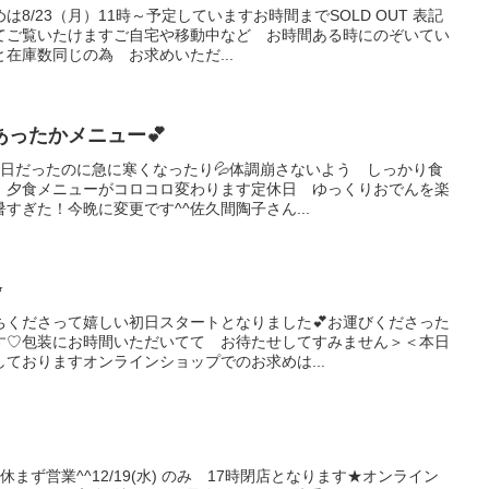
8/23（月）11時～予定していますお時間までSOLD OUT 表記
てご覧いたけますご自宅や移動中など お時間ある時にのぞいてい
在庫数同じの為 お求めいただ...
ったかメニュー💕
い日だったのに急に寒くなったり💦体調崩さないよう しっかり食
で 夕食メニューがコロコロ変わります定休日 ゆっくりおでんを楽
すぎた！今晩に変更です^^佐久間陶子さん...
✨
ちくださって嬉しい初日スタートとなりました💕お運びくださった
す♡包装にお時間いただいてて お待たせしてすみません＞＜本日
ておりますオンラインショップでのお求めは...
休まず営業^^12/19(水) のみ 17時閉店となります★オンライン