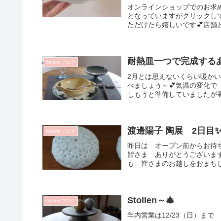
オンラインショップでのお求めは
となっていますがクリックし
ただけたら嬉しいです💕店舗と
耐熱皿一つで完成するあ
bonton.ブログ
2月とは思えないくらい暖か
べましょう～💕気温の変化
しもうと準備していましたが暑
渡邊陽子 陶展 2日目
bonton.ブログ
昨日は オープン前からお待
皆さま ありがとうございま
も 皆さまのお越しをおまちし
Stollen～🎄
bonton.ブログ
年内営業は12/23（日）まで 