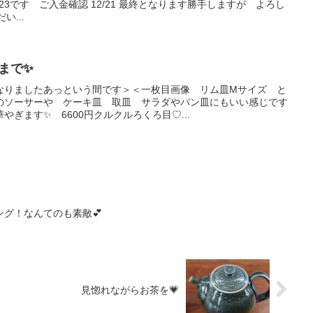
23です ご入金確認 12/21 最終となります勝手しますが よろし
い...
時まで✨
なりましたあっという間です＞＜一枚目画像 リム皿Mサイズ と
のソーサーや ケーキ皿 取皿 サラダやパン皿にもいい感じです
やぎます✨ 6600円クルクルろくろ目♡...
グ！なんてのも素敵💕
見惚れながらお茶を💗