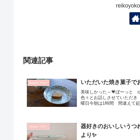
reikoy
関連記事
いただいた焼き菓子でお
bonton.ブログ
美味しかった～💗ぼーっと
色々とお話しさせていただき
曜日今朝は1時間 間違えて起
器好きのおいしいうつわ
bonton.ブログ
より✨